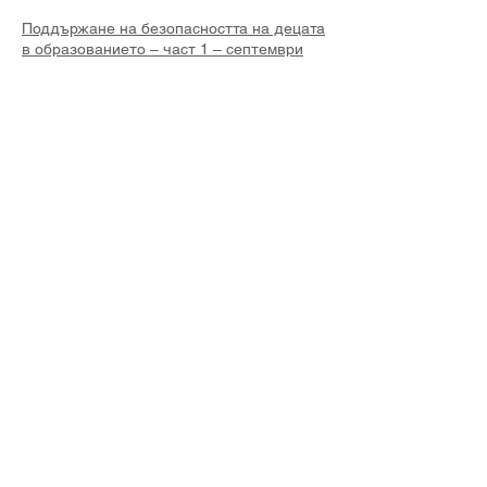
Поддържане на безопасността на децата
в образованието – част 1 – септември
2021 г
Политика за защита и процедурна
политика