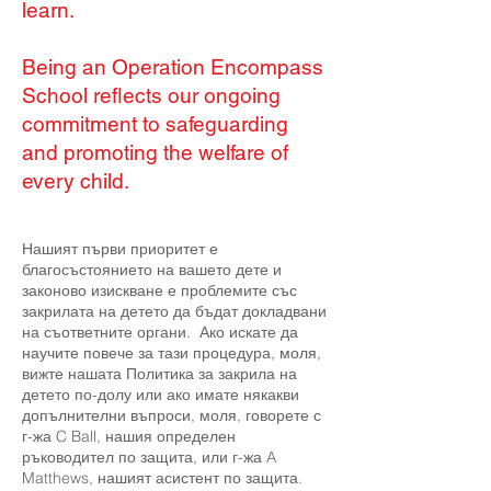
learn.
Being an Operation Encompass
School reflects our ongoing
commitment to safeguarding
and promoting the welfare of
every child.
Нашият първи приоритет е
благосъстоянието на вашето дете и
законово изискване е проблемите със
закрилата на детето да бъдат докладвани
на съответните органи. Ако искате да
научите повече за тази процедура, моля,
вижте нашата Политика за закрила на
детето по-долу или ако имате някакви
допълнителни въпроси, моля, говорете с
г-жа C Ball, нашия определен
ръководител по защита, или г-жа A
Matthews, нашият асистент по защита.