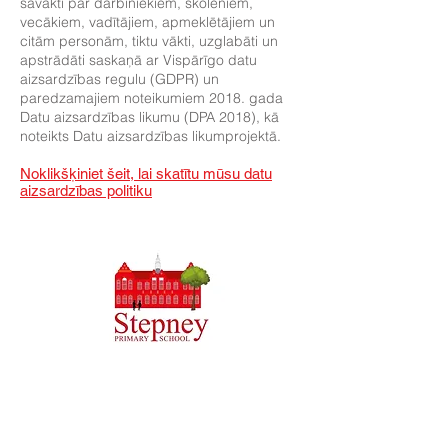
savākti par darbiniekiem, skolēniem,
vecākiem, vadītājiem, apmeklētājiem un
citām personām, tiktu vākti, uzglabāti un
apstrādāti saskaņā ar Vispārīgo datu
aizsardzības regulu (GDPR) un
paredzamajiem noteikumiem 2018. gada
Datu aizsardzības likumu (DPA 2018), kā
noteikts Datu aizsardzības likumprojektā.
Noklikšķiniet šeit, lai skatītu mūsu datu
aizsardzības politiku
Priory Primary School, Priory Rd, Hull HU5 5RU
Tālrunis:
01482 509631
E-pasts:
admin@priory.hull.sch.uk
Vadītāja skolotāja: J Mitchell kundze
Skolas vadītāja: A Thompson kundze