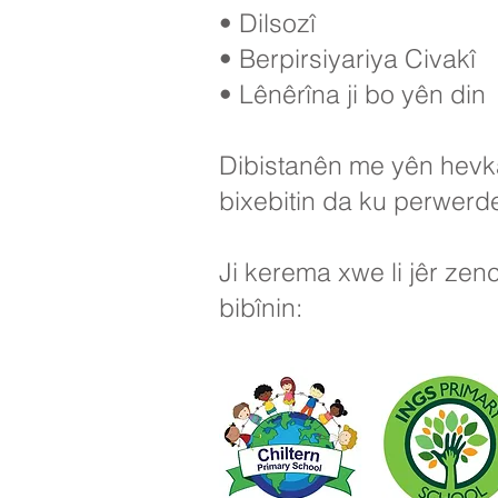
• Dilsozî
• Berpirsiyariya Civakî
• Lênêrîna ji bo yên din
Dibistanên me yên hevkar
bixebitin da ku perwerde
Ji kerema xwe li jêr zen
bibînin: