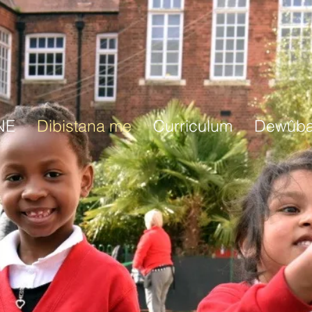
NE
Dibistana me
Curriculum
Dewûb