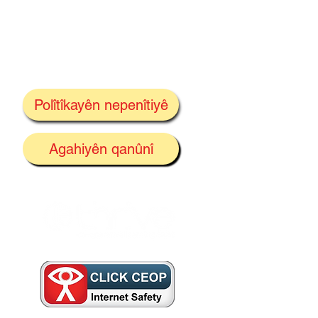
Polîtîkayên nepenîtiyê
Agahiyên qanûnî
arê