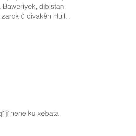
a Baweriyek, dibistan
 zarok û civakên Hull. .
î jî hene ku xebata