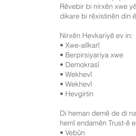
Rêvebir bi nirxên xwe yê
dikare bi rêxistinên din 
Nirxên Hevkariyê ev in:
• Xwe-alîkarî
• Berpirsiyariya xwe
• Demokrasî
• Wekhevî
• Wekhevî
• Hevgirtin
Di heman demê de di nav
hemî endamên Trust-ê es
• Vebûn