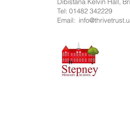
Dibistana Kelvin Hall, B
Tel: 01482 342229
Email:
info@thrivetrust.
Dibistana 
01
Telefon:
Mamosteya
Sereka Di
Pirsên des
Karsaziya 
Copyright © 2021 Dibistana Seretayî ya
Hejmara Pargîdaniyê: 10375776. - Ofîsa q
4QH