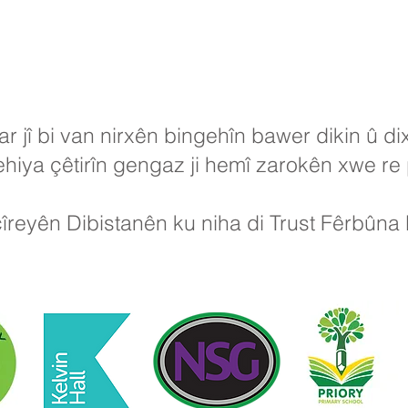
 jî bi van nirxên bingehîn bawer dikin û di
hiya çêtirîn gengaz ji hemî zarokên xwe re 
cîreyên Dibistanên ku niha di Trust Fêrbûna