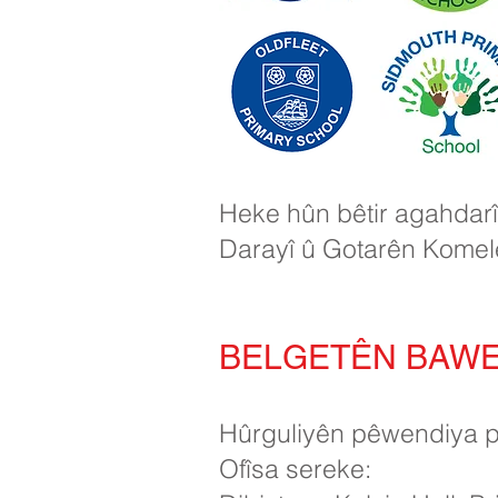
Heke hûn bêtir agahdarî
Darayî û Gotarên Komele
BELGETÊN BAWER
Hûrguliyên pêwendiya 
Ofîsa sereke: