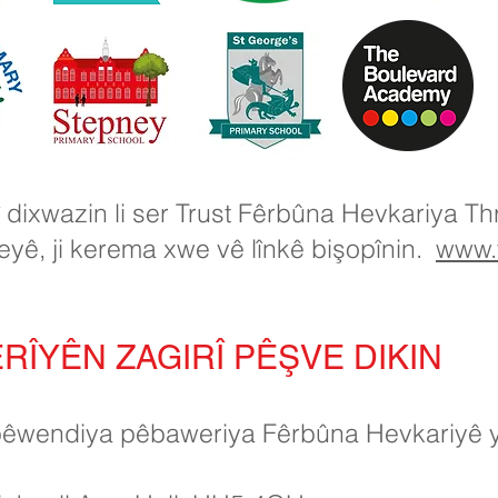
 dixwazin li ser Trust Fêrbûna Hevkariya Th
yê, ji kerema xwe vê lînkê bişopînin.
www.t
ÎYÊN ZAGIRÎ PÊŞVE DIKIN
pêwendiya pêbaweriya Fêrbûna Hevkariyê 