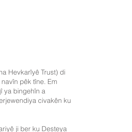
a Hevkarîyê Trust) di
 navîn pêk tîne. Em
î ya bingehîn a
berjewendiya civakên ku
riyê ji ber ku Desteya