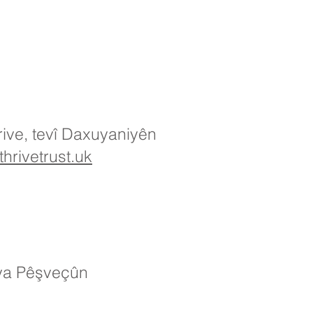
rive, tevî Daxuyaniyên
hrivetrust.uk
ya Pêşveçûn