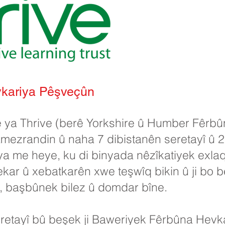
kariya Pêşveçûn
 ya Thrive (berê Yorkshire û Humber Fêrbûn
mezrandin û naha 7 dibistanên seretayî û 2
ya me heye, ku di binyada nêzîkatiyek exlaq
kar û xebatkarên xwe teşwîq bikin û ji bo 
in, başbûnek bilez û domdar bîne.
eretayî bû beşek ji Baweriyek Fêrbûna Hevka