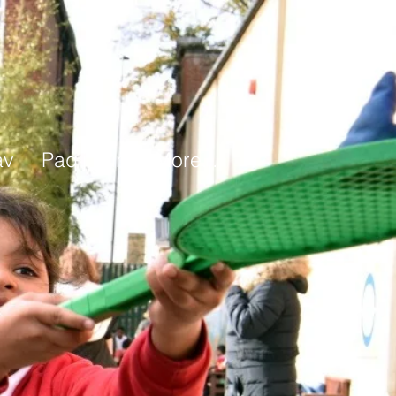
av
Paqij bûn
More...