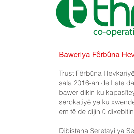
Baweriya Fêrbûna Hev
Trust Fêrbûna Hevkariyê
sala 2016-an de hate da
bawer dikin ku kapasîte
serokatiyê ye ku xwende
em tê de dijîn û dixebit
Dibistana Seretayî ya S