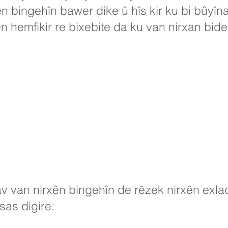
n bingehîn bawer dike û hîs kir ku bi bûyîn
ên hemfikir re bixebite da ku van nirxan bide
 van nirxên bingehîn de rêzek nirxên exlaq
as digire: