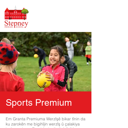
Sports Premium
Em Granta Premiuma Werzîşê bikar tînin da
ku zarokên me bigihîjin werzîş û çalakiya