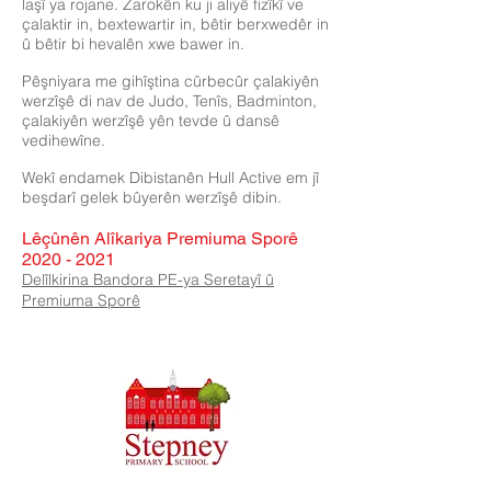
laşî ya rojane. Zarokên ku ji aliyê fizîkî ve
çalaktir in, bextewartir in, bêtir berxwedêr in
û bêtir bi hevalên xwe bawer in.
Pêşniyara me gihîştina cûrbecûr çalakiyên
werzîşê di nav de Judo, Tenîs, Badminton,
çalakiyên werzîşê yên tevde û dansê
vedihewîne.
Wekî endamek Dibistanên Hull Active em jî
beşdarî gelek bûyerên werzîşê dibin.
Lêçûnên Alîkariya Premiuma Sporê
2020 - 2021
Delîlkirina Bandora PE-ya Seretayî û
Premiuma Sporê