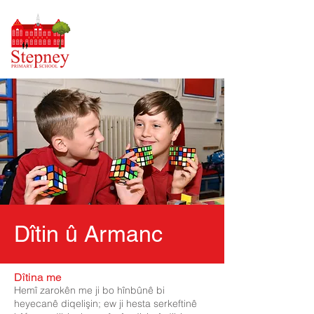
Dîtin û Armanc
Dîtina me
Hemî zarokên me ji bo hînbûnê bi
heyecanê diqelişin; ew ji hesta serkeftinê