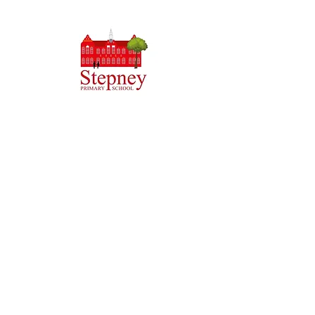
Dibistana Seretayî ya Pêşîn, Priory Rd, Hull HU5 5RU
Telefon:
01482 509631
Email:
admin@priory.hull.sch.uk
Mamosteya Rêvebir: Xanim J Mitchell
Sereka Dibistanê: Xanim A Thompson
Pirsên destpêkê ji dêûbav û endamên gel re dê ji Miss D
Kirlew, Arîkarê Karsaziya Dibistana me, ku dûv re wan ji
karmendê têkildar re bişîne.
Polîtîkayên nepenîtiyê
Agahiyên qanûnî