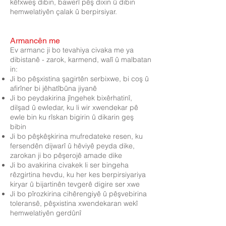
kêfxweş dibin, bawerî pêş dixin û dibin
hemwelatiyên çalak û berpirsiyar.
Armancên me
Ev armanc ji bo tevahiya civaka me ya
dibistanê - zarok, karmend, walî û malbatan
in:
Ji bo pêşxistina şagirtên serbixwe, bi coş û
afirîner bi jêhatîbûna jiyanê
Ji bo peydakirina jîngehek bixêrhatinî,
dilşad û ewledar, ku li wir xwendekar pê
ewle bin ku rîskan bigirin û dikarin geş
bibin
Ji bo pêşkêşkirina mufredateke resen, ku
fersendên dijwarî û hêviyê peyda dike,
zarokan ji bo pêşerojê amade dike
Ji bo avakirina civakek li ser bingeha
rêzgirtina hevdu, ku her kes berpirsiyariya
kiryar û bijartinên tevgerê digire ser xwe
Ji bo pîrozkirina cihêrengiyê û pêşvebirina
toleransê, pêşxistina xwendekaran wekî
hemwelatiyên gerdûnî