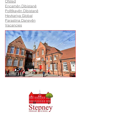
Ofsted
Encamên Dibistanê
Polîtîkayên Dibistanê
Hevkariya Global
Parastina Daneyên
Vacancies