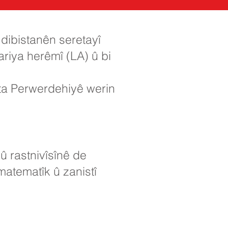
 dibistanên seretayî
ariya herêmî (LA) û bi
ta Perwerdehiyê werin
 rastnivîsînê de
matematîk û zanistî