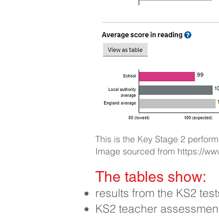
This is the Key Stage 2 perfor
Image sourced from
https://w
The tables show:​
results from the KS2 tes
KS2 teacher assessments