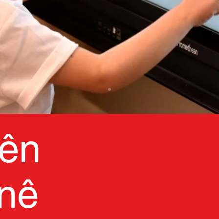
ên
anê