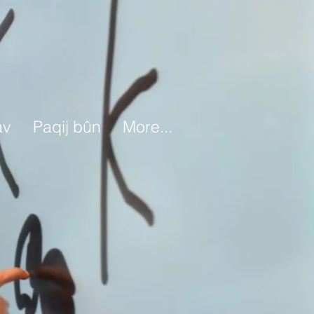
av
Paqij bûn
More...