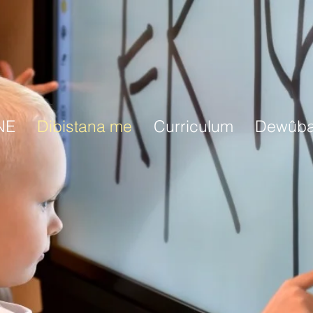
NE
Dibistana me
Curriculum
Dewûb