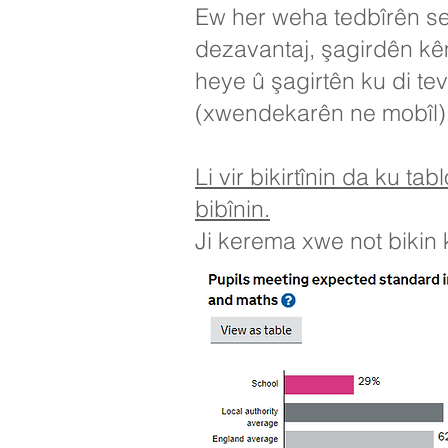
Ew her weha tedbîrên ser
dezavantaj, şagirdên kêm
heye û şagirtên ku di tev
(xwendekarên ne mobîl)
Li vir bikirtînin da ku 
bibînin.
Ji kerema xwe not bikin 