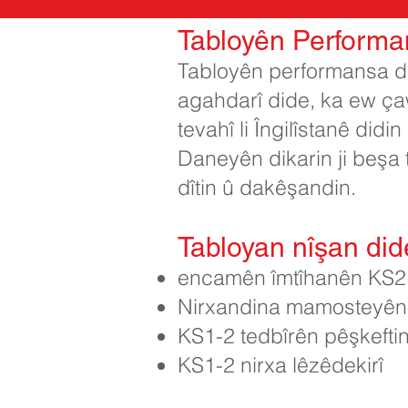
Tabloyên Performa
Tabloyên performansa dib
agahdarî dide, ka ew çaw
tevahî li Îngilîstanê didin
Daneyên dikarin ji beş
dîtin û dakêşandin.
Tabloyan nîşan did
encamên îmtîhanên KS2 d
Nirxandina mamosteyên KS
KS1-2 tedbîrên pêşkefti
KS1-2 nirxa lêzêdekirî