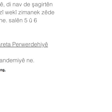
ê, di nav de şagirtên
lîzî wekî zimanek zêde
ne. salên 5 û 6
zareta Perwerdehiyê
 pandemiyê ne.