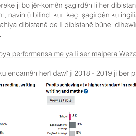
eke ji bo jêr-komên şagirdên li her dibistan
, navîn û bilind, kur, keç, şagirdên ku îngi
ahiya dibistanê de li dibistanê bûne, dihewî
.
tabloya performansa me ya li ser malpera We
ku encamên herî dawî ji 2018 - 2019 ji ber