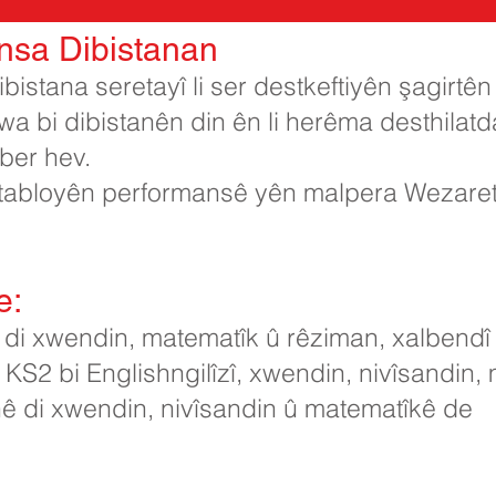
nsa Dibistanan
istana seretayî li ser destkeftiyên şagirtên
a bi dibistanên din ên li herêma desthilatd
 ber hev.
a tabloyên performansê yên malpera Wezare
e:
i xwendin, matematîk û rêziman, xalbendî û
2 bi Englishngilîzî, xwendin, nivîsandin, 
nê di xwendin, nivîsandin û matematîkê de