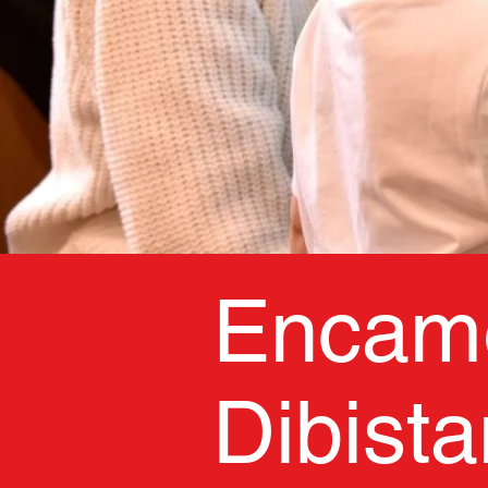
Encam
Dibist