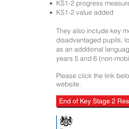
KS1-2 progress measures
KS1-2 value added
They also include key me
disadvantaged pupils, low
as an additional langua
years 5 and 6 (non-mobil
Please click the link be
website.
End of Key Stage 2 Res