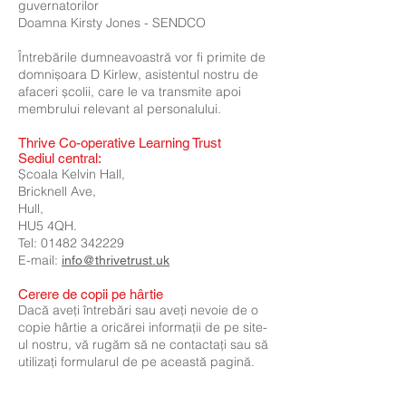
guvernatorilor
Doamna Kirsty Jones - SENDCO
Întrebările dumneavoastră vor fi primite de
domnișoara D Kirlew, asistentul nostru de
afaceri școlii, care le va transmite apoi
membrului relevant al personalului.
Thrive Co-operative Learning Trust
Sediul central:
Școala Kelvin Hall,
Bricknell Ave,
Hull,
HU5 4QH.
Tel: 01482 342229
E-mail:
info@thrivetrust.uk
Cerere de copii pe hârtie
Dacă aveți întrebări sau aveți nevoie de o
copie hârtie a oricărei informații de pe site-
ul nostru, vă rugăm să ne contactați sau să
utilizați formularul de pe această pagină.