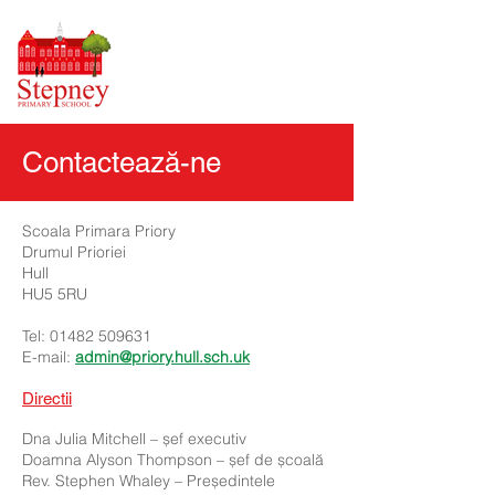
Contactează-ne
Scoala Primara Priory
Drumul Prioriei
Hull
HU5 5RU
Tel:
01482 509631
E-mail:
admin@priory.hull.sch.uk
Directii
Dna Julia Mitchell – șef executiv
Doamna Alyson Thompson – șef de școală
Rev. Stephen Whaley – Președintele