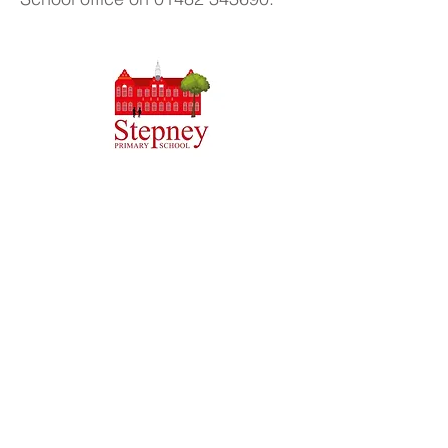
Școala Primară Priory, Priory Rd, Hull HU5 5RU
Telefon:
01482 509631
E-mail:
admin@priory.hull.sch.uk
Director executiv: doamna J Mitchell
Director de școală: doamna A Thompson
Întrebările inițiale din partea părinților și a membrilor
publicului vor fi adresate domnișoarei D Kirlew, asistentul
nostru de afaceri școlii, care le va transmite apoi
membrului relevant al personalului.
Politici de confidențialitate
Informații statutare