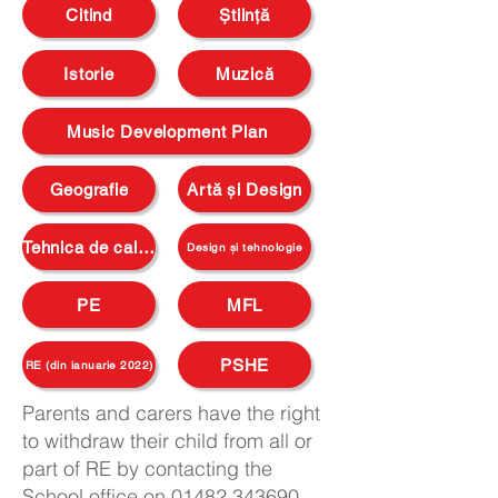
Citind
Ştiinţă
Istorie
Muzică
Music Development Plan
Geografie
Artă și Design
Tehnica de calcul
Design și tehnologie
PE
MFL
PSHE
RE (din ianuarie 2022)
Parents and carers have the right
to withdraw their child from all or
part of RE by contacting the
School office on
01482 343690
.