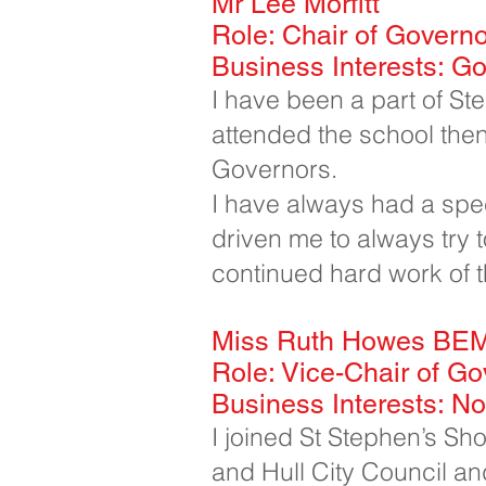
Mr Lee Morfitt​
Role: Chair of Govern
Business Interests: G
I have been a part of St
attended the school then
Governors.
I have always had a speci
driven me to always try t
continued hard work of 
Miss Ruth Howes BEM
Role: Vice-Chair of G
Business Interests: N
I joined St Stephen’s Sh
and Hull City Council an