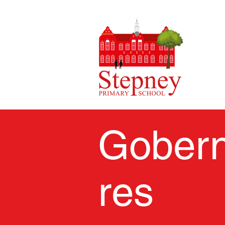
Gober
res