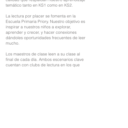
temático tanto en KS1 como en KS2.
La lectura por placer se fomenta en la
Escuela Primaria Priory. Nuestro objetivo es
inspirar a nuestros niños a explorar,
aprender y crecer, y hacer conexiones
dándoles oportunidades frecuentes de leer
mucho.
Los maestros de clase leen a su clase al
final de cada día. Ambos escenarios clave
cuentan con clubs de lectura en los que
los niños pueden disfrutar de un libro,
revista, periódico o cómic de su elección.
Hay bibliotecas tanto en EYFS/KS1 como
en KS2 donde los niños pueden
seleccionar entre una variedad de libros
de ficción y no ficción para llevar a casa.
Alentamos a todos los padres a leer con
sus hijos regularmente en casa. Los
eventos de lectura en la escuela son muy
concurridos y nuestras ferias del libro son