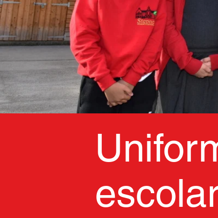
Unifor
escola