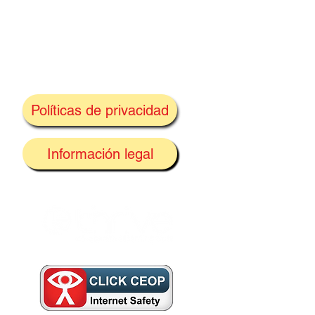
Políticas de privacidad
k
Información legal
irán
uego