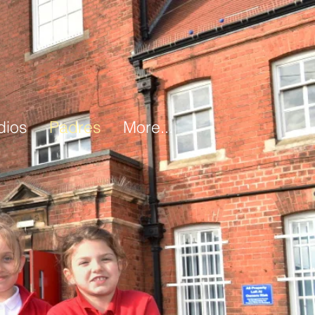
dios
Padres
More...