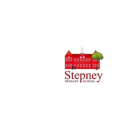
Escuela pr
0
Teléfono:
Directora 
Directora
Las consul
a la Srta.
las enviar
Copyright © 2021 Escuela Primaria Pri
Número de empresa: 10375776. - Domicili
4QH