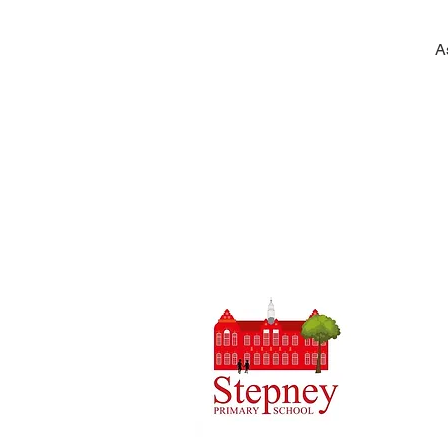
A
Priory Pri
0
Telefone:
Professora
Diretora 
As pergunt
Srta. D Ki
encaminhar