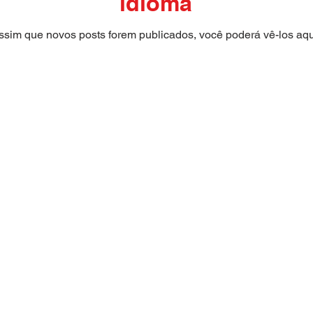
idioma
ssim que novos posts forem publicados, você poderá vê-los aqu
mary School, Priory Rd, Hull HU5 5RU
1482 509631
E-mail:
admin@priory.hull.sch.uk
 Executiva: Sra. J Mitchell
da Escola: Sra. A Thompson
as iniciais dos pais e membros do público serão dirigidas
rlew, nossa Assistente de Negócios Escolares, que as
á para o funcionário relevante.