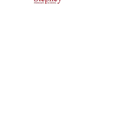
Priory Primary School, Priory Rd, Hull HU5 5RU
Telefone:
01482 509631
E-mail:
admin@priory.hull.sch.uk
Professora Executiva: Sra. J Mitchell
Diretora da Escola: Sra. A Thompson
As perguntas iniciais dos pais e membros do público
serão dirigidas à Srta. D Kirlew, nossa Assistente de
Negócios Escolares, que as encaminhará para o
funcionário relevante.
Políticas de privacidade
Informações Estatutárias
Copyright © 2021 Priory Primary School
. Prosperar Confiança de
Aprendizagem Cooperativa.