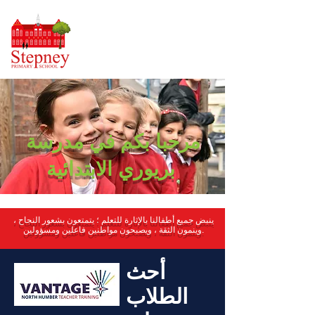
مرحبا بكم في مدرسة
بريوري الابتدائية
ينبض جميع أطفالنا بالإثارة للتعلم ؛ يتمتعون بشعور النجاح ،
وينمون الثقة ، ويصبحون مواطنين فاعلين ومسؤولين.
أحث
الطلاب