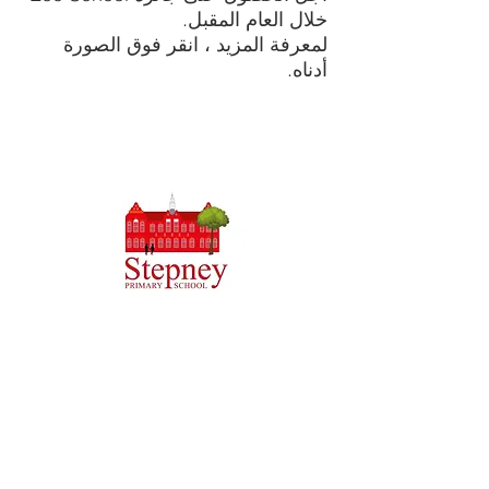
خلال العام المقبل.
لمعرفة المزيد ، انقر فوق الصورة
أدناه.
مدرسة بريوري الابتدائية ، طريق بريوري ، هال HU5 5RU
هاتف:
01482 509631
بريد الالكتروني:
admin@priory.hull.sch.uk
المدير التنفيذي: السيدة جي ميتشل
مدير المدرسة: السيدة أ طومسون
ستوجه الاستفسارات الأولية من الآباء وأفراد الجمهور إلى الآنسة
D Kirlew ، مساعد الأعمال في المدرسة ، والتي ستحيلها بعد
ذلك إلى الموظف المعني.