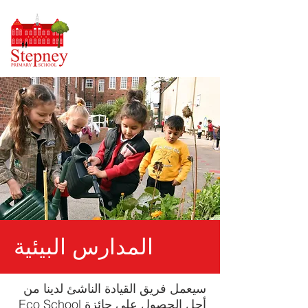
المدارس البيئية
سيعمل فريق القيادة الناشئ لدينا من
أجل الحصول على جائزة Eco School