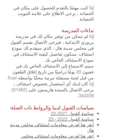
إذا كنت مهتمًا بالتقدم للحصول على مكان في
الحضانة ، يرجى الاطلاع على علامة التبويب
الحضانة.
نداءات المدرسة
إذا لم نتمكن من توفير مكان لك في مدرسة
بريوري الابتدائية ، فيرجى الاتصال بقسم القبول
في مجلس مدينة هال ، الذي سيقدم لك نموذج
استئناف. ستكون تفاصيل كيفية الاستئناف في
نموذج الاستئناف الخاص بك.
سيتم الاستماع إلى الاستئناف الخاص بك في
غضون 20 يومًا دراسيًا من تاريخ إغلاق الطعون
من قبل لجنة مستقلة مرتبة محليًا بواسطة Trust.
إذا كان لديك أي استفسار بخصوص استئناف ،
يرجى الاتصال بالسيدة هاريسون على (01482)
342229.
سياسات القبول لدينا والروابط ذات الصلة:
​
سياسة القبول 2021-22
سياسة القبول 2022 - 23
انقر هنا لعرض معلومات استئناف مجلس مدينة
هال
انقر هنا لعرض معلومات استئناف مجلس