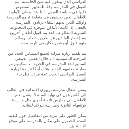
الدراسي الذي يبلغون فيه سن الخامسة. يتم
القبول في المدرسة وفقًا للمعايير المنصوص
عليها في سياسة القبول لدينا. هذا يعطي الأولوية
للأطفال الذين يعيشون في منطقة تجمع المدرسة
وأولئك الذين لديهم أشقاء يرتادون المدرسة
بالفعل. إذا كانت الأماكن متوفرة في المجموعة
السنوية المطلوبة ، فقد يتم قبول أطفال آخرين.
يتم إخطار الوالدين عن طريق خطاب ويطلب
منهم قبول أو رفض مكان في تاريخ محدد.
يتم تقديم زيارة منزلية لجميع المبتدئين الجدد من
المرحلة التأسيسية 2 ، خلال الفصل الصيفي
السابق لبدء المدرسة في الخريف ، لتمكينهم من
مقابلة معلمهم الجديد. هناك أيضًا فرصة لزيارة
الفصل الدراسي الجديد عدة مرات قبل بدء
المدرسة.
ينتقل أطفال مدرسة بريوري الابتدائية في الغالب
إلى كلفن هول في نهاية السنة 6. ينتقل بعض
الأطفال إلى مدارس ثانوية أخرى مثل مدرسة
كوتنغهام الثانوية ومدرسة نيولاند للبنات.
يمكن العثور على مزيد من التفاصيل حول كيفية
التقدم للحصول على مكان بالمدرسة على موقع
البلدية
هنا
.