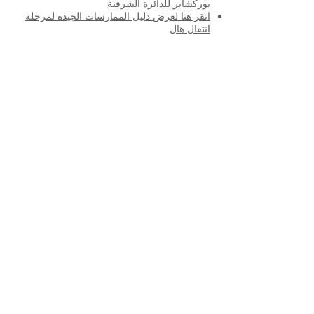
يوركشاير للدائرة الشرقية
انقر هنا لعرض دليل الممارسات الجيدة لمرحلة
انتقال هال
مدرسة بريوري الابتدائية ، طريق بريوري ، هال HU5 5RU
هاتف:
01482 509631
بريد الالكتروني:
admin@priory.hull.sch.uk
المدير التنفيذي: السيدة جي ميتشل
مدير المدرسة: السيدة أ طومسون
ستوجه الاستفسارات الأولية من الآباء وأفراد الجمهور إلى الآنسة
D Kirlew ، مساعد الأعمال في المدرسة ، والتي ستحيلها بعد
ذلك إلى الموظف المعني.
سياسات الخصوصية
المعلومات القانونية