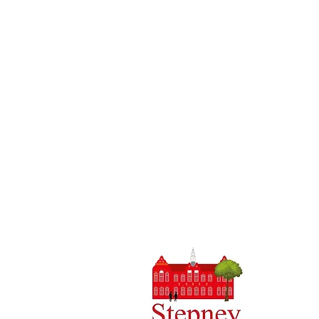
ستوجه الاستفسارات الأولية من الآباء وأفراد الجمهور إلى الآنسة D Kirlew ،