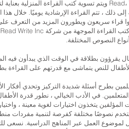
الكتب من برنامج Read، Write Inc ويتم تسوية كتب القراءة المن
لى ذلك ، تتم القراءة الإرشادية يوميًا. خلال هذ
ا قراء سريعون ويطورون المزيد من التعرف على
ا
أنواع النصوص المختلفة.
الأطفال للنص يتماشى مع قدرتهم على القراءة بط
لمين بطرح أسئلة شديدة التركيز وتحدي أفكار ال
لمتعلمين. في الأدب الخيالي ، نطور قدرة الأطفال
ت المؤلفين يتخذون اختيارات لغوية معينة ، واخت
ستخدم نصوصًا مختلفة كفرصة لتنمية مفردات من
ل لموضوع العمل عبر المناهج الدراسية. نسعى لل