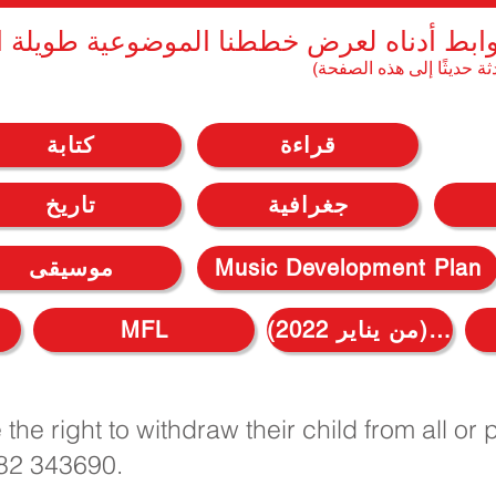
وابط أدناه لعرض خططنا الموضوعية طويلة ا
ثة حديثًا إلى هذه الصفحة)
قراءة
كتابة
جغرافية
تاريخ
Music Development Plan
موسيقى
إعادة (من يناير 2022)
MFL
he right to withdraw their child from all or 
482 343690.