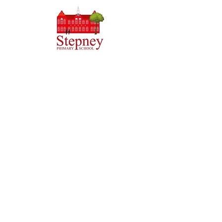
مدرسة بريوري الابتدائية ، طريق بريوري ، هال HU5 5RU
هاتف:
01482 509631
بريد الالكتروني:
admin@priory.hull.sch.uk
المدير التنفيذي: السيدة جي ميتشل
مدير المدرسة: السيدة أ طومسون
ستوجه الاستفسارات الأولية من الآباء وأفراد الجمهور إلى الآنسة
D Kirlew ، مساعد الأعمال في المدرسة ، والتي ستحيلها بعد
ذلك إلى الموظف المعني.
سياسات الخصوصية
المعلومات القانونية