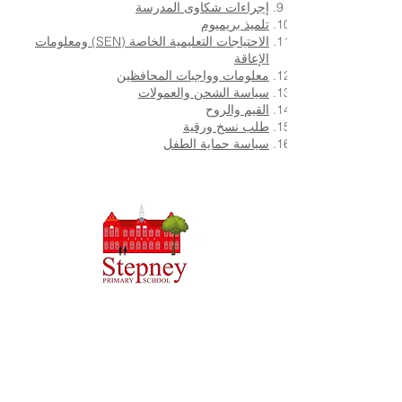
إجراءات شكاوى المدرسة
تلميذ بريميوم
الاحتياجات التعليمية الخاصة (SEN) ومعلومات
الإعاقة
معلومات وواجبات المحافظين
سياسة الشحن والعمولات
القيم والروح
طلب نسخ ورقية
سياسة حماية الطفل
مدرسة بريوري الابتدائية ، طريق بريوري ، هال HU5 5RU
هاتف:
01482 509631
بريد الالكتروني:
admin@priory.hull.sch.uk
المدير التنفيذي: السيدة جي ميتشل
مدير المدرسة: السيدة أ طومسون
ستوجه الاستفسارات الأولية من الآباء وأفراد الجمهور إلى الآنسة