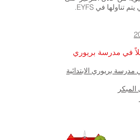
 تناولها في EYFS.
ً في مدرسة بريوري
 مدرسة بريوري الابتدائية
 المبكر