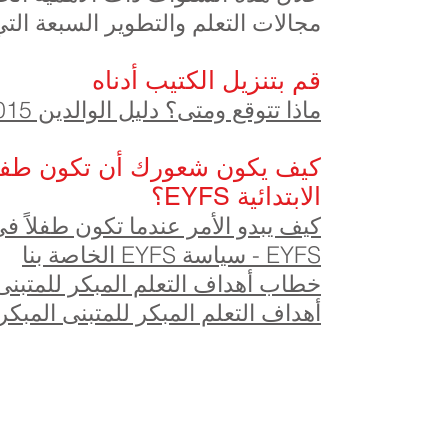
مجالات التعلم والتطوير السبعة التي يتم
قم بتنزيل الكتيب أدناه
ماذا تتوقع ومتى؟ دليل الوالدين 2015
كيف يكون شعورك أن تكون طفلا
الابتدائية EYFS؟
كيف يبدو الأمر عندما تكون طفلاً في
EYFS - سياسة EYFS الخاصة بنا
خطاب أهداف التعلم المبكر للمتبنى
أهداف التعلم المبكر للمتبنى المبكر
بريوري الابتدائية ، طريق بريوري ، هال HU5 5RU
01482 509631
:
بريد الالكتروني:
admin@priory.hull.sch.uk