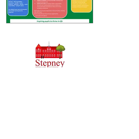
Priory Primary School, Priory Rd, Hull HU5 5RU
Telefon:
01482 509631
Email:
admin@priory.hull.sch.uk
Ügyvezető vezető tanár: Mrs. J Mitchell
Iskolavezető: Mrs A Thompson
A szülők és a lakosság kezdeti kérdéseit Miss D Kirlew-
hez, iskolai üzleti asszisztensünkhöz intézik, aki
továbbítja azokat a személyzet megfelelő tagjának.
Adatvédelmi szabályzat