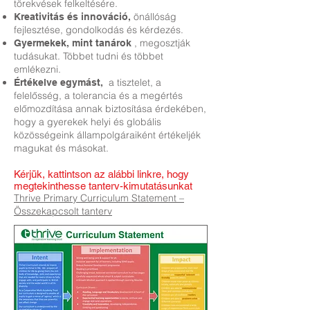
törekvések felkeltésére.
önállóság
Kreativitás és innováció,
fejlesztése, gondolkodás és kérdezés.
, megosztják
Gyermekek, mint tanárok
tudásukat. Többet tudni és többet
emlékezni.
a tisztelet, a
Értékelve egymást,
felelősség, a tolerancia és a megértés
előmozdítása annak biztosítása érdekében,
hogy a gyerekek helyi és globális
közösségeink állampolgáraiként értékeljék
magukat és másokat.
Kérjük, kattintson az alábbi linkre, hogy
megtekinthesse tanterv-kimutatásunkat
Thrive Primary Curriculum Statement –
Összekapcsolt tanterv