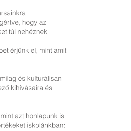
rsainkra
egértve, hogy az
ket túl nehéznek
t érjünk el, mint amit
milag és kulturálisan
ező kihívásaira és
amint azt honlapunk is
értékeket iskolánkban: