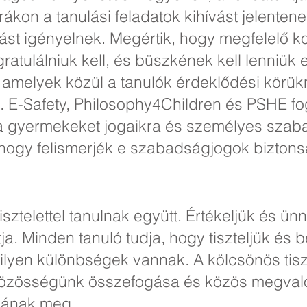
kon a tanulási feladatok kihívást jelenten
st igényelnek. Megértik, hogy megfelelő koc
atulálniuk kell, és büszkének kell lenniük 
 amelyek közül a tanulók érdeklődési körü
 E-Safety, Philosophy4Children és PSHE fo
uk a gyermekeket jogaikra és személyes szab
hogy felismerjék e szabadságjogok biztons
isztelettel tanulnak együtt. Értékeljük és ün
ja. Minden tanuló tudja, hogy tiszteljük és 
milyen különbségek vannak. A kölcsönös tiszte
Közösségünk összefogása és közös megvalós
nának meg.