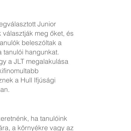
egválasztott Junior
k választják meg őket, és
tanulók beleszóltak a
a tanulói hangunkat.
hogy a JLT megalakulása
kifinomultabb
ek a Hull Ifjúsági
an.
eretnénk, ha tanulóink
ára, a környékre vagy az