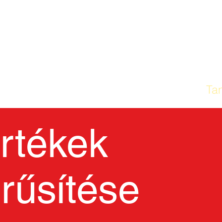
ITTHON
Az iskolánk
Ta
értékek
rűsítése