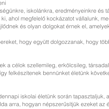
eni
égünkre, iskolánkra, eredményeinkre és tá
k ki, ahol megfelelő kockázatot vállalunk, m
jlődnek és olyan dolgokat érnek el, amelye
reket, hogy együtt dolgozzanak, hogy többe
 a célok szellemileg, erkölcsileg, társadal
így felkészítenek bennünket életünk követk
ennapi iskolai életünk során tapasztaljuk, 
lda arra, hogyan népszerűsítjük ezeket az 