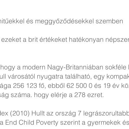
 hitűekkel és meggyőződésekkel szemben
eket a brit értékeket hatékonyan népszer
, hogy a modern Nagy-Britanniában sokféle 
ull városától nyugatra található, egy kompak
sága 256 123 fő, ebből 62 500 0 és 19 év köz
ság száma. hogy elérje a 278 ezret.
ex (2010) Hullt az ország 7 legrászorultab
s a End Child Poverty szerint a gyermekek é