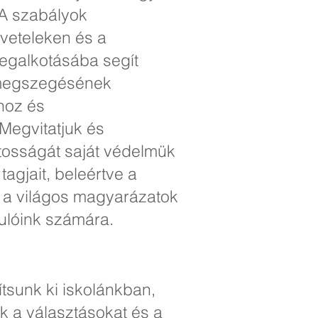
 A szabályok
veteleken és a
megalkotásába segít
 megszegésének
hoz és
 Megvitatjuk és
ntosságát saját védelmük
agjait, beleértve a
 a világos magyarázatok
nulóink számára.
ítsunk ki iskolánkban,
k a választásokat és a