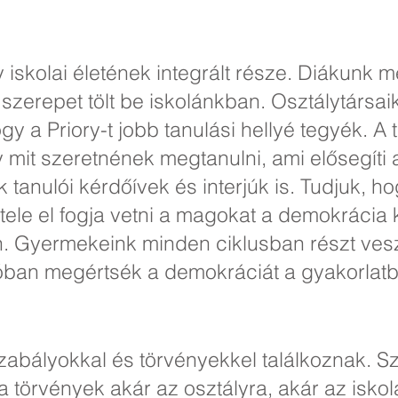
y iskolai életének integrált része. Diákunk m
zerepet tölt be iskolánkban. Osztálytársai
y a Priory-t jobb tanulási hellyé tegyék. A 
mit szeretnének megtanulni, ami elősegíti 
tanulói kérdőívek és interjúk is. Tudjuk, 
étele el fogja vetni a magokat a demokrácia 
 Gyermekeink minden ciklusban részt veszn
óban megértsék a demokráciát a gyakorlatb
a
zabályokkal és törvényekkel találkoznak. Sz
 törvények akár az osztályra, akár az iskol