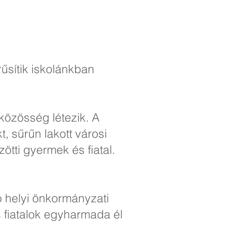
űsítik iskolánkban
közösség létezik. A
t, sűrűn lakott városi
ötti gyermek és fiatal.
b helyi önkormányzati
s fiatalok egyharmada él