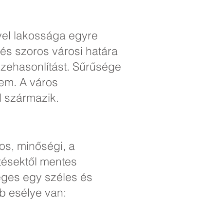
vel lakossága egyre
és szoros városi határa
szehasonlítást. Sűrűsége
nem. A város
l származik.
os, minőségi, a
tésektől mentes
éges egy széles és
b esélye van: