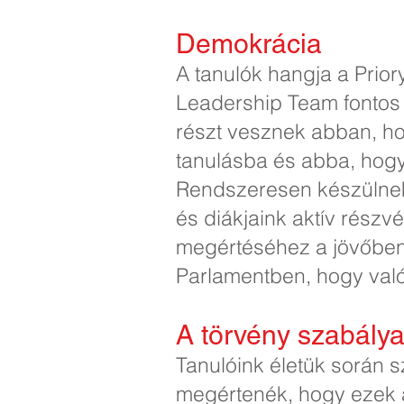
Demokrácia
A tanulók hangja a Prior
Leadership Team fontos s
részt vesznek abban, hog
tanulásba és abba, hogy 
Rendszeresen készülnek 
és diákjaink aktív részv
megértéséhez a jövőben.
Parlamentben, hogy val
A törvény szabály
Tanulóink életük során s
megértenék, hogy ezek a