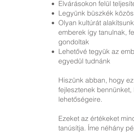
Elvárásokon felül teljesít
Legyünk büszkék közöss
Olyan kultúrát alakítsun
emberek így tanulnak, fe
gondoltak
Lehetővé tegyük az embe
egyedül tudnánk
Hiszünk abban, hogy ezek
fejlesztenek bennünket, 
lehetőségeire.
Ezeket az értékeket mind
tanúsítja. Íme néhány pé