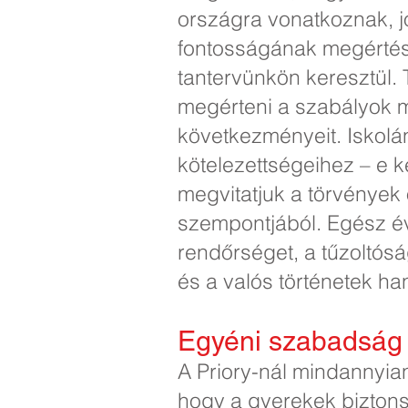
országra vonatkoznak, jó
fontosságának megértés
tantervünkön keresztül.
megérteni a szabályok
következményeit. Iskolá
kötelezettségeihez – e k
megvitatjuk a törvények 
szempontjából. Egész év
rendőrséget, a tűzoltós
és a valós történetek h
Egyéni szabadság
A Priory-nál mindannyian
hogy a gyerekek biztons