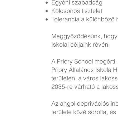
Egyéni szabadság
Kölcsönös tisztelet
Tolerancia a különböző
Meggyőződésünk, hogy ez
Iskolai céljaink révén.
A Priory School megérti
Priory Általános Iskola H
területen, a város lakos
2035-re várható a lakos
Az angol deprivációs ind
területe közé sorolta, é