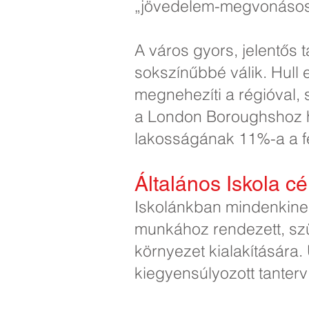
„jövedelem-megvonásos
A város gyors, jelentős
sokszínűbbé válik. Hull
megnehezíti a régióval,
a London Boroughshoz ha
lakosságának 11%-a a fe
Általános Iskola cél
Iskolánkban mindenkinek
munkához rendezett, sz
környezet kialakítására
kiegyensúlyozott tanter