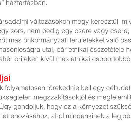
” háztartásban.
 társadalmi változásokon megy keresztül, mi
 egy sors, nem pedig egy csere vagy csere, 
 sőt más önkormányzati területekkel való ös
sonlóságra utal, bár etnikai összetétele 
hér briteken kívül más etnikai csoportokbó
jai
 folyamatosan törekednie kell egy céltudat
ükségtelen megszakításoktól és megfélemlí
. Úgy gondoljuk, hogy ez a környezet szüks
v létrehozásához, ahol mindenkinek a legjob