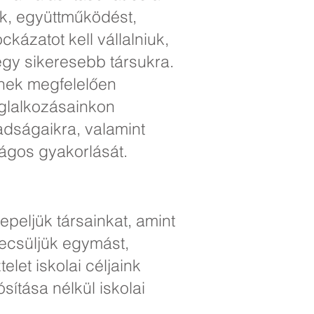
ek, együttműködést,
kázatot kell vállalniuk,
egy sikeresebb társukra.
knek megfelelően
glalkozásainkon
adságaikra, valamint
ágos gyakorlását.
nepeljük társainkat, amint
becsüljük egymást,
let iskolai céljaink
ítása nélkül iskolai