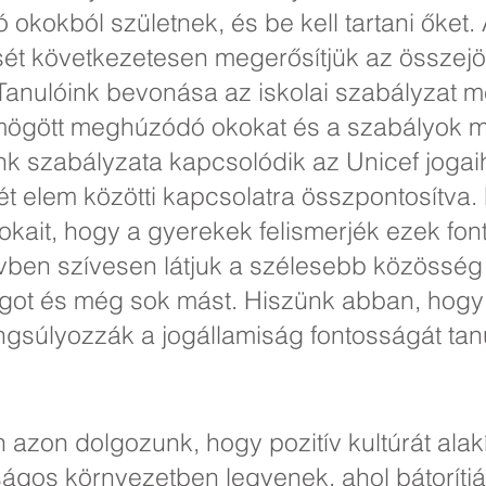
 okokból születnek, és be kell tartani őket.
ét következetesen megerősítjük az összejö
 Tanulóink bevonása az iskolai szabályzat 
 mögött meghúzódó okokat és a szabályok
nk szabályzata kapcsolódik az Unicef jogai
ét elem közötti kapcsolatra összpontosítva.
okait, hogy a gyerekek felismerjék ezek fo
ben szívesen látjuk a szélesebb közösség t
ágot és még sok mást. Hiszünk abban, hogy
angsúlyozzák a jogállamiság fontosságát ta
 azon dolgozunk, hogy pozitív kultúrát alak
ágos környezetben legyenek, ahol bátorítjá