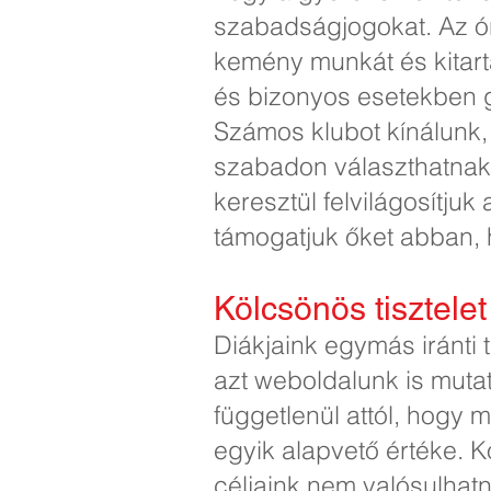
szabadságjogokat. Az órá
kemény munkát és kitartá
és bizonyos esetekben gr
Számos klubot kínálunk,
szabadon választhatnak.
keresztül felvilágosítj
támogatjuk őket abban, 
Kölcsönös tisztelet
Diákjaink egymás iránti t
azt weboldalunk is mutat
függetlenül attól, hogy 
egyik alapvető értéke. 
céljaink nem valósulhat