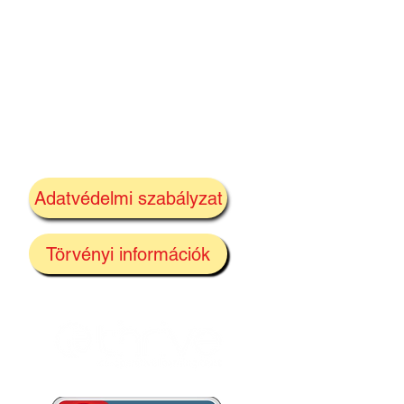
Adatvédelmi szabályzat
Törvényi információk
leti
elő