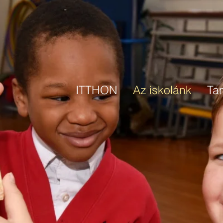
ITTHON
Az iskolánk
Ta