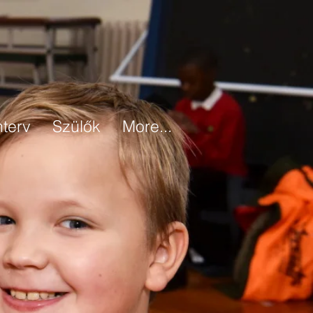
nterv
Szülők
More...