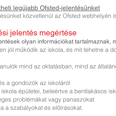
theti legújabb Ofsted-jelentésünket
tésünket közvetlenül az Ofsted webhelyén i
zési jelentés megértése
elentések olyan információkat tartalmaznak, m
yen jól működik az iskola, és mit tehetne a 
a tanulók mind az oktatásban, mind az általán
és a gondozók az iskoláról
skola épületei, beleértve a bentlakásos isk
leges problémákat vagy panaszokat
la a szabályokat és előírásokat.