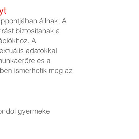
yt
éppontjában állnak. A
rást biztosítanak a
mációkhoz. A
extuális adatokkal
a munkaerőre és a
rben ismerhetik meg az
gondol gyermeke