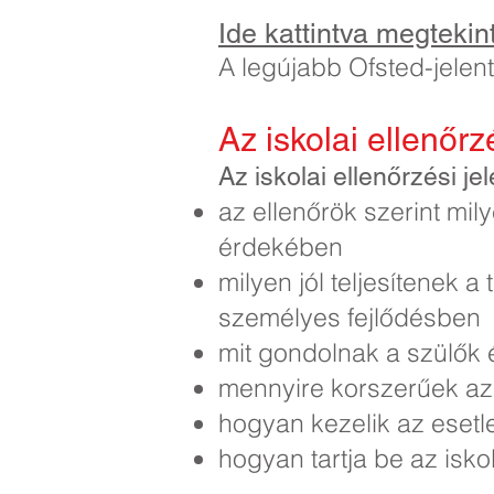
Ide kattintva megtekin
A legújabb Ofsted-jelen
Az iskolai ellenőr
Az iskolai ellenőrzési j
az ellenőrök szerint mil
érdekében
milyen jól teljesítenek 
személyes fejlődésben
mit gondolnak a szülők 
mennyire korszerűek az i
hogyan kezelik az eset
hogyan tartja be az isko