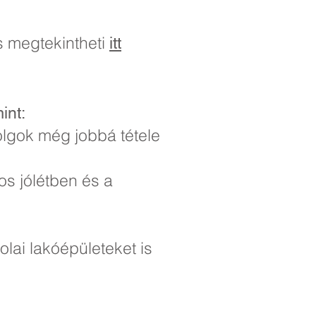
s megtekintheti
itt
int:
dolgok még jobbá tétele
os jólétben és a
olai lakóépületeket is