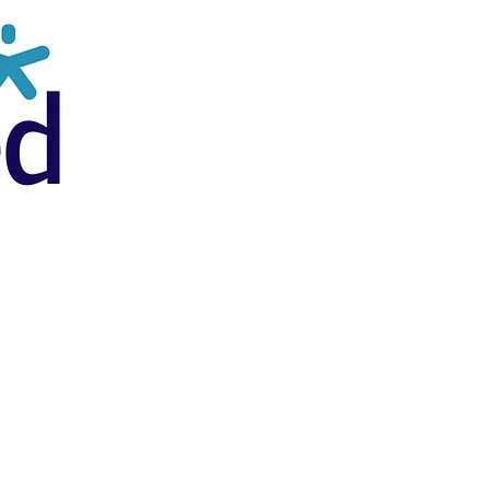
mary School, Priory Rd, Hull HU5 5RU
482 509631
Email:
admin@priory.hull.sch.uk
vezető tanár: Mrs. J Mitchell
ető: Mrs A Thompson
s a lakosság kezdeti kérdéseit Miss D Kirlew-hez, iskolai üz
sünkhöz intézik, aki továbbítja azokat a személyzet megfel