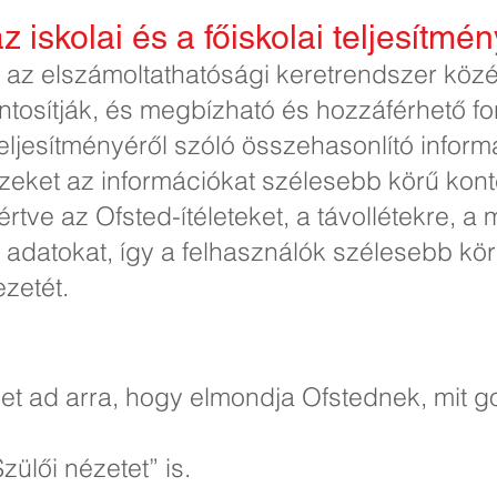
 iskolai és a főiskolai teljesítmén
k az elszámoltathatósági keretrendszer köz
tosítják, és megbízható és hozzáférhető for
teljesítményéről szóló összehasonlító infor
ezeket az információkat szélesebb körű kont
értve az Ofsted-ítéleteket, a távollétekre, 
adatokat, így a felhasználók szélesebb kö
zetét.
get ad arra, hogy elmondja Ofstednek, mit 
Szülői nézetet” is.