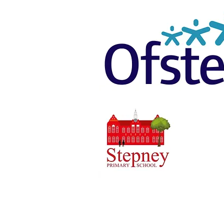
Priory Pri
01
Telefon:
Ügyvezető 
Iskolavez
A szülők é
assziszten
tagjának.