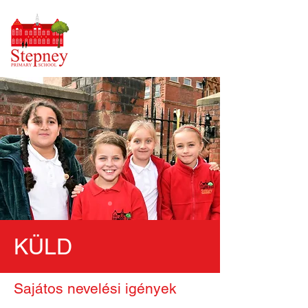
KÜLD
Sajátos nevelési igények