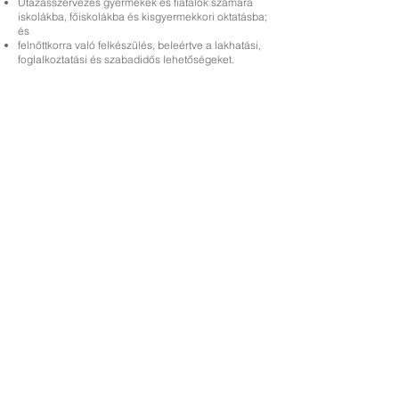
Utazásszervezés gyermekek és fiatalok számára
iskolákba, főiskolákba és kisgyermekkori oktatásba;
és
felnőttkorra való felkészülés, beleértve a lakhatási,
foglalkoztatási és szabadidős lehetőségeket.
Priory Primary School, Priory Rd, Hull HU5 5RU
Telefon:
01482 509631
Email:
admin@priory.hull.sch.uk
Ügyvezető vezető tanár: Mrs. J Mitchell
Iskolavezető: Mrs A Thompson
A szülők és a lakosság kezdeti kérdéseit Miss D Kirlew-
hez, iskolai üzleti asszisztensünkhöz intézik, aki
továbbítja azokat a személyzet megfelelő tagjának.
Adatvédelmi szabályzat