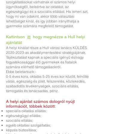
szolgáltatásokat várhatnak el számos helyi
ügynökségtől, beleértve az oktatást, az
egészségügyi és a szociális ellátást. Ha ismeri azt,
hogy mi van odakint, akkor több választási
lehetőséget kínál, és így jobban irányíthatja a
gyermeke számára megfelelő támogatást.
Kattintson
itt
hogy megnézze a Hull helyi
ajánlatát
A helyi kínálat része a Hull városi tanács KÜLDÉS
2020-2023
-as akadálymentesítési stratégiájának.
Tájékoztatást kapnak a speciális igényű és/vagy
fogyatékossággal élő gyermekek és fiatalok
számára elérhető támogatásokról.
Ebbe beletartozik:-
0-5 éves kora, oktatás 5-25 éves kor között, felnőtté
válás, egészség és jólét, felszerelés, közlekedés,
szabadidős tevékenységek, szociális ellátás,
támogatás és tanácsadás, pénz.
A helyi ajánlat számos dologról nyújt
információt, többek között:
speciális oktatási ellátás;
egészségügyi ellátás;
szociális ellátás;
egyéb oktatási szolgáltatás;
képzés biztosítása;