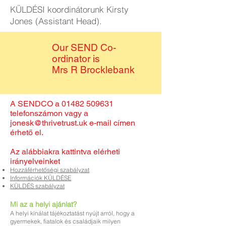
KÜLDÉSI koordinátorunk Kirsty
Jones (Assistant Head).
Our SEND Co-
ordinator is
Mrs R Brocklebank
A SENDCO a
01482 509631
telefonszámon vagy a
jonesk@thrivetrust.uk
e-mail címen
érhető el.
Az alábbiakra kattintva elérheti
irányelveinket
Hozzáférhetőségi szabályzat
Információk KÜLDÉSE
KÜLDÉS szabályzat
Mi az a helyi ajánlat?
A helyi kínálat tájékoztatást nyújt arról, hogy a
gyermekek, fiatalok és családjaik milyen