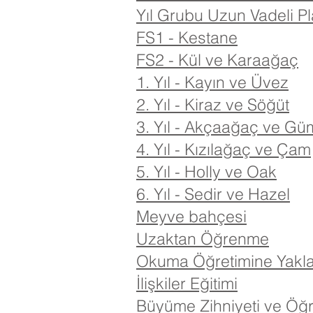
Yıl Grubu Uzun Vadeli Pl
FS1 - Kestane
FS2 - Kül ve Karaağaç
1. Yıl - Kayın ve Üvez
2. Yıl - Kiraz ve Söğüt
3. Yıl - Akçaağaç ve G
4. Yıl - Kızılağaç ve Çam
5. Yıl - Holly ve Oak
6. Yıl - Sedir ve Hazel
Meyve bahçesi
Uzaktan Öğrenme
Okuma Öğretimine Yakl
İlişkiler Eğitimi
Büyüme Zihniyeti ve Öğ