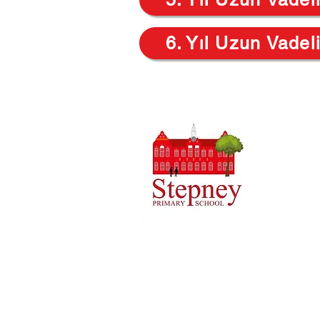
6. Yıl Uzun Vadel
Priory İl
01
Telefon:
Yönetici 
Okul Müd
Ebeveynler
iletecek o
Telif Hakkı © 2021 Manastır İlköğretim 
Şirket Numarası: 10375776. - Kayıtlı ofi