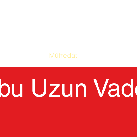
Okulumuz
Müfredat
Ebeveynler
B
ubu Uzun Vade