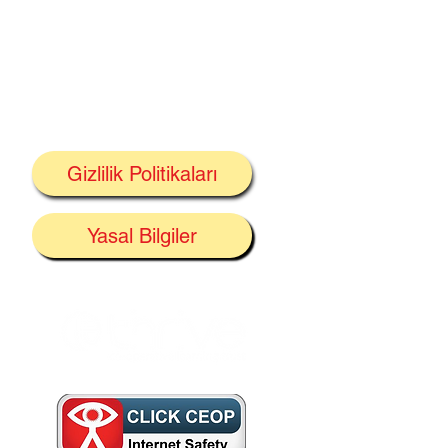
Gizlilik Politikaları
Yasal Bilgiler
nele