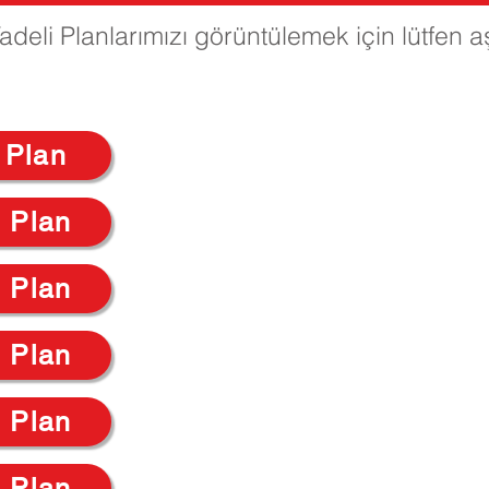
deli Planlarımızı görüntülemek için lütfen 
 Plan
i Plan
i Plan
i Plan
i Plan
i Plan