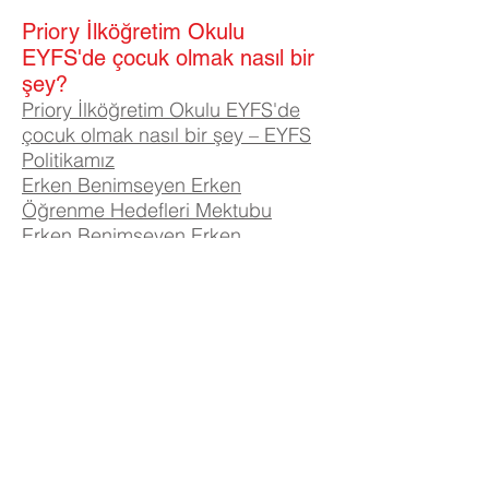
Priory İlköğretim Okulu
EYFS'de çocuk olmak nasıl bir
şey?
Priory İlköğretim Okulu EYFS'de
çocuk olmak nasıl bir şey – EYFS
Politikamız
Erken Benimseyen Erken
Öğrenme Hedefleri Mektubu
Erken Benimseyen Erken
Öğrenme Hedefleri
Priory İlkokulu, Priory Rd, Gövde HU5 5RU
Telefon:
01482 509631
E-posta: