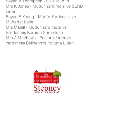
Bayan A Thompson - Okul Müdürü
Mrs K Jones - Müdür Yardımcısı ve SEND
Lideri
Bayan E Yeung - Müdür Yardımcısı ve
Müfredat Lideri
Mrs C Ball - Müdür Yardımcısı ve
Belirlenmiş Koruma Sorumlusu
Mrs A Matthews - Pastoral Lider ve
Yardımcısı Belirlenmiş Koruma Lideri
Priory İlkokulu, Priory Rd, Gövde HU5 5RU
Telefon:
01482 509631
E-posta:
admin@priory.hull.sch.uk
Yönetici Baş Öğretmen: Bayan J Mitchell
Okul Müdürü: Bayan A Thompson
Ebeveynler ve halktan gelen ilk sorular, daha sonra