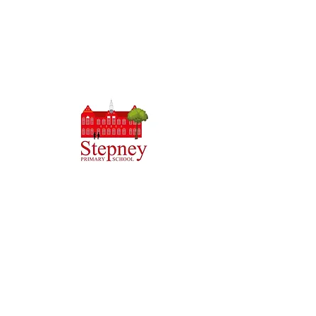
Priory İlkokulu, Priory Rd, Gövde HU5 5RU
Telefon:
01482 509631
E-posta:
admin@priory.hull.sch.uk
Yönetici Baş Öğretmen: Bayan J Mitchell
Okul Müdürü: Bayan A Thompson
Ebeveynler ve halktan gelen ilk sorular, daha sonra
bunları ilgili personele iletecek olan Okul İşletme
Asistanımız Bayan D Kirlew'e olacaktır.
Gizlilik Politikaları