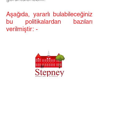
Aşağıda, yararlı bulabileceğiniz
bu politikalardan bazıları
verilmiştir: -​​
Priory İlkokulu, Priory Rd, Gövde HU5 5RU
Telefon:
01482 509631
E-posta:
admin@priory.hull.sch.uk
Yönetici Baş Öğretmen: Bayan J Mitchell
Okul Müdürü: Bayan A Thompson
Ebeveynler ve halktan gelen ilk sorular, daha sonra
bunları ilgili personele iletecek olan Okul İşletme
Asistanımız Bayan D Kirlew'e olacaktır.
Gizlilik Politikaları