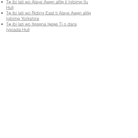
Tẹ ibi lati wo Alaye Awọn afilọ ti Igbimọ Ilu
Hull
Tẹ ibi lati wo Riding East ti Alaye Awọn afilọ
Igbimọ Yorkshire
Tẹ ibi lati wo Itọsọna Iṣeṣe Ti o dara
Iyipada Hull
Priory Primary School, Priory Rd, Hull HU5 5RU
Tẹlifoonu:
01482 509631
Imeeli:
admin@priory.hull.sch.uk
Olukọni Oludari Alase: Mrs J Mitchell
Olori Ile-iwe: Fúnmi A Thompson
Awọn ibeere akọkọ lati ọdọ awọn obi ati awọn ọmọ ẹgbẹ
ti gbogbo eniyan yoo jẹ si Miss D Kirlew, Oluranlọwọ
Iṣowo Ile-iwe wa, ti yoo firanṣẹ wọn si ọmọ ẹgbẹ oṣiṣẹ ti
o wulo.