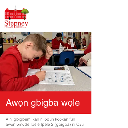
Awọn gbigba wọle
A ni gbigbemi kan ni ọdun kọọkan fun
awọn ọmọde Ipele Ipele 2 (gbigba) ni Oṣu