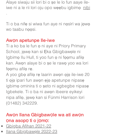
Alaye siwaju sii lori bi o ṣe le lo fun aaye ile-
iwe ni a le rii lori oju opo wẹẹbu igbimọ
nibi
.
Ti o ba nifẹ si wiwa fun aye ni nọsìrì wa jọwọ
wo taabu nọọsi.
Awọn apetunpe Ile-iwe
Ti a ko ba le fun ọ ni aye ni Priory Primary
School, jọwọ kan si Ẹka Gbigbawọle ni
Igbimọ Ilu Hull, ti yoo fun ọ ni fọọmu afilọ
kan. Awọn alaye bi o ṣe le rawọ yoo wa lori
fọọmu afilọ rẹ.
A yoo gbọ afilọ rẹ laarin awọn ọjọ ile-iwe 20
ti ọjọ ipari fun awọn ẹjọ apetunpe nipasẹ
igbimọ ominira ti o ṣeto ni agbegbe nipasẹ
Igbekele. Ti o ba ni awọn ibeere eyikeyi
nipa afilọ, jọwọ kan si Fúnmi Harrison lori
(01482) 342229.
Awọn Ilana Gbigbawọle wa ati awọn
ọna asopọ ti o jọmọ:
​
Gbigba Afihan 2021-22
Ilana Gbigbawọle 2022-23