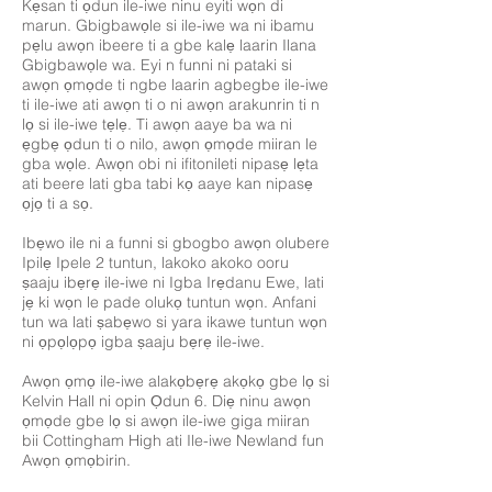
Kẹsan ti ọdun ile-iwe ninu eyiti wọn di
marun. Gbigbawọle si ile-iwe wa ni ibamu
pẹlu awọn ibeere ti a gbe kalẹ laarin Ilana
Gbigbawọle wa. Eyi n funni ni pataki si
awọn ọmọde ti ngbe laarin agbegbe ile-iwe
ti ile-iwe ati awọn ti o ni awọn arakunrin ti n
lọ si ile-iwe tẹlẹ. Ti awọn aaye ba wa ni
ẹgbẹ ọdun ti o nilo, awọn ọmọde miiran le
gba wọle. Awọn obi ni ifitonileti nipasẹ lẹta
ati beere lati gba tabi kọ aaye kan nipasẹ
ọjọ ti a sọ.
Ibẹwo ile ni a funni si gbogbo awọn olubere
Ipilẹ Ipele 2 tuntun, lakoko akoko ooru
ṣaaju ibẹrẹ ile-iwe ni Igba Irẹdanu Ewe, lati
jẹ ki wọn le pade olukọ tuntun wọn. Anfani
tun wa lati ṣabẹwo si yara ikawe tuntun wọn
ni ọpọlọpọ igba ṣaaju bẹrẹ ile-iwe.
Awọn ọmọ ile-iwe alakọbẹrẹ akọkọ gbe lọ si
Kelvin Hall ni opin Ọdun 6. Diẹ ninu awọn
ọmọde gbe lọ si awọn ile-iwe giga miiran
bii Cottingham High ati Ile-iwe Newland fun
Awọn ọmọbirin.