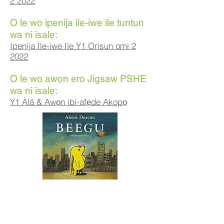
2 2022
O le wo ipenija ile-iwe ile tuntun
wa ni isalẹ:
Ipenija Ile-iwe Ile Y1 Orisun omi 2
2022
O le wo awọn ero Jigsaw PSHE
wa ni isalẹ:
Y1 Àlá & Awọn ibi-afẹde Akopọ