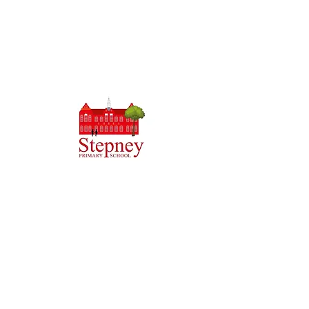
Priory Primary School, Priory Rd, Hull HU5 5RU
Tẹlifoonu:
01482 509631
Imeeli:
admin@priory.hull.sch.uk
Olukọni Oludari Alase: Mrs J Mitchell
Olori Ile-iwe: Fúnmi A Thompson
Awọn ibeere akọkọ lati ọdọ awọn obi ati awọn ọmọ ẹgbẹ
ti gbogbo eniyan yoo jẹ si Miss D Kirlew, Oluranlọwọ
Iṣowo Ile-iwe wa, ti yoo firanṣẹ wọn si ọmọ ẹgbẹ oṣiṣẹ ti
o wulo.
Awọn Ilana Aṣiri