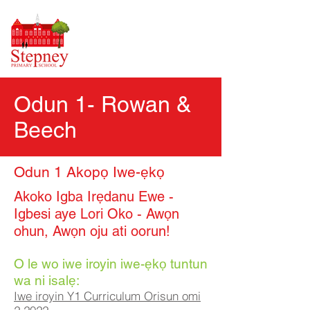
Odun 1- Rowan &
Beech
Odun 1 Akopọ Iwe-ẹkọ
Akoko Igba Irẹdanu Ewe -
Igbesi aye Lori Oko - Awọn
ohun, Awọn oju ati oorun!
O le wo iwe iroyin iwe-ẹkọ tuntun
wa ni isalẹ:
Iwe iroyin Y1 Curriculum Orisun omi