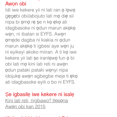
Awọn obi
Idi iwe kekere yii ni lati ran ọ lọwọ
gẹgẹbi obi/abojuto lati mọ diẹ sii
nipa bi ọmọ rẹ ṣe n kọ ẹkọ ati
idagbasoke ni ọdun marun akọkọ
wọn, ni ibatan si EYFS. Awọn
ọmọde dagba ni kiakia ni ọdun
marun akọkọ ti igbesi aye wọn ju
ni eyikeyi akoko miiran. A ti kọ iwe
kekere yii lati ṣe iranlọwọ fun ọ bi
obi lati mọ kini lati reti ni awọn
ọdun pataki pataki wọnyi nipa
idojukọ awọn agbegbe meje ti ẹkọ
ati idagbasoke eyiti o bo ni EYFS.
Ṣe igbasilẹ iwe kekere ni isalẹ
Kini lati reti, nigbawo? Itọsọna
Awọn obi kan 2015