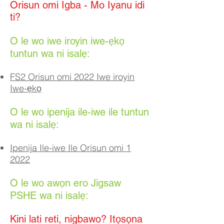
Orisun omi Igba - Mo Iyanu idi
ti?
O le wo iwe iroyin iwe-ẹkọ
tuntun wa ni isalẹ:
FS2 Orisun omi 2022 Iwe iroyin
Iwe-ẹkọ
O le wo ipenija ile-iwe ile tuntun
wa ni isalẹ:
Ipenija Ile-iwe Ile Orisun omi 1
2022
O le wo awọn ero Jigsaw
PSHE wa ni isalẹ:
Kini lati reti, nigbawo? Itọsọna