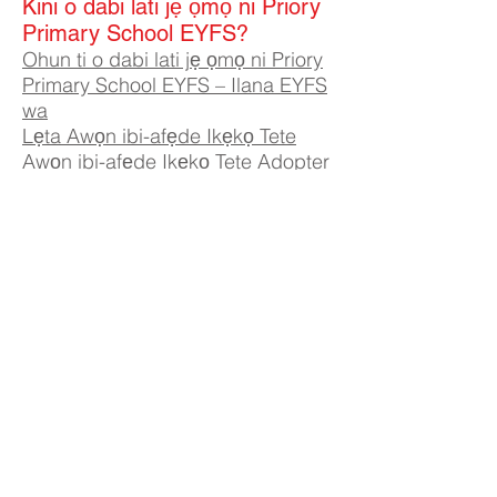
Kini o dabi lati jẹ ọmọ ni Priory
Primary School EYFS?
Ohun ti o dabi lati jẹ ọmọ ni Priory
Primary School EYFS – Ilana EYFS
wa
Lẹta Awọn ibi-afẹde Ikẹkọ Tete
Awọn ibi-afẹde Ikẹkọ Tete Adopter
Priory Primary School, Priory Rd, Hull HU5 5RU
Tẹlifoonu:
01482 509631
Imeeli:
admin@priory.hull.sch.uk
Olukọni Oludari Alase: Mrs J Mitchell
Olori Ile-iwe: Fúnmi A Thompson
Awọn ibeere akọkọ lati ọdọ awọn obi ati awọn ọmọ ẹgbẹ
ti gbogbo eniyan yoo jẹ si Miss D Kirlew, Oluranlọwọ