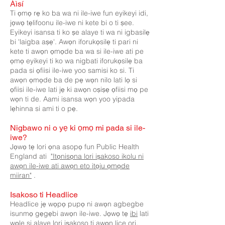
Àìsí
Ti ọmọ rẹ ko ba wa ni ile-iwe fun eyikeyi idi,
jọwọ tẹlifoonu ile-iwe ni kete bi o ti ṣee.
Eyikeyi isansa ti ko ṣe alaye ti wa ni igbasilẹ
bi 'laigba aṣẹ'. Awọn iforukọsilẹ ti pari ni
kete ti awọn ọmọde ba wa si ile-iwe ati pe
ọmọ eyikeyi ti ko wa nigbati iforukọsilẹ ba
pada si ọfiisi ile-iwe yoo samisi ko si. Ti
awọn ọmọde ba de pẹ wọn nilo lati lọ si
ọfiisi ile-iwe lati jẹ ki awọn oṣiṣẹ ọfiisi mọ pe
wọn ti de. Aami isansa wọn yoo yipada
lẹhinna si ami ti o pẹ.
Nigbawo ni o yẹ ki ọmọ mi pada si ile-
iwe?
Jọwọ tẹ lori ọna asopọ fun Public Health
England ati
"Itọnisọna lori iṣakoso ikolu ni
awọn ile-iwe ati awọn eto itọju ọmọde
miiran"
.
Isakoso ti Headlice
Headlice jẹ wọpọ pupọ ni awọn agbegbe
isunmọ gẹgẹbi awọn ile-iwe. Jọwọ tẹ
ibi
lati
wọle si alaye lori iṣakoso ti awọn lice ori.