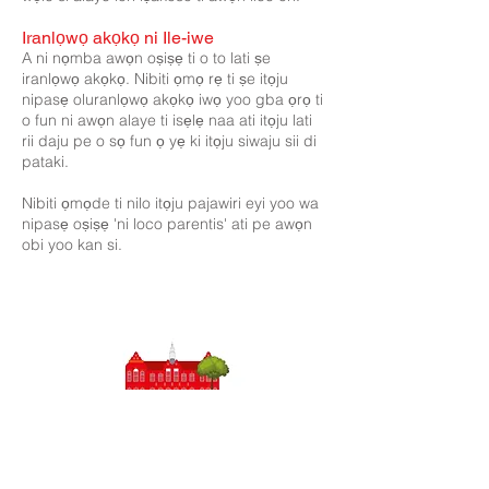
Iranlọwọ akọkọ ni Ile-iwe
A ni nọmba awọn oṣiṣẹ ti o to lati ṣe
iranlọwọ akọkọ. Nibiti ọmọ rẹ ti ṣe itọju
nipasẹ oluranlọwọ akọkọ iwọ yoo gba ọrọ ti
o fun ni awọn alaye ti isẹlẹ naa ati itọju lati
rii daju pe o sọ fun ọ yẹ ki itọju siwaju sii di
pataki.
Nibiti ọmọde ti nilo itọju pajawiri eyi yoo wa
nipasẹ oṣiṣẹ 'ni loco parentis' ati pe awọn
obi yoo kan si.
Priory Primary School, Priory Rd, Hull HU5 5RU