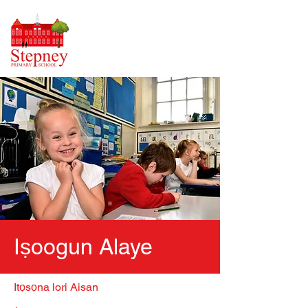
Iṣoogun Alaye
Itọsọna lori Aisan