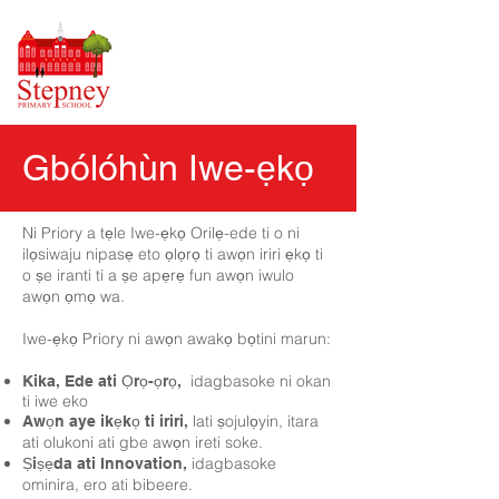
Gbólóhùn Iwe-ẹkọ
Ni Priory a tẹle Iwe-ẹkọ Orilẹ-ede ti o ni
ilọsiwaju nipasẹ eto ọlọrọ ti awọn iriri ẹkọ ti
o ṣe iranti ti a ṣe apẹrẹ fun awọn iwulo
awọn ọmọ wa.
Iwe-ẹkọ Priory ni awọn awakọ bọtini marun:
idagbasoke ni okan
Kika, Ede ati Ọrọ-ọrọ,
ti iwe eko
lati ṣojulọyin, itara
Awọn aye ikẹkọ ti iriri,
ati olukoni ati gbe awọn ireti soke.
idagbasoke
Ṣiṣẹda ati Innovation,
ominira, ero ati bibeere.