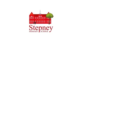
Priory Primary School, Priory Rd, Hull HU5 5RU
Tẹlifoonu:
01482 509631
Imeeli:
admin@priory.hull.sch.uk
Olukọni Oludari Alase: Mrs J Mitchell
Olori Ile-iwe: Fúnmi A Thompson
Awọn ibeere akọkọ lati ọdọ awọn obi ati awọn ọmọ ẹgbẹ
ti gbogbo eniyan yoo jẹ si Miss D Kirlew, Oluranlọwọ
Iṣowo Ile-iwe wa, ti yoo firanṣẹ wọn si ọmọ ẹgbẹ oṣiṣẹ ti
o wulo.
Awọn Ilana Aṣiri
Alaye ti ofin