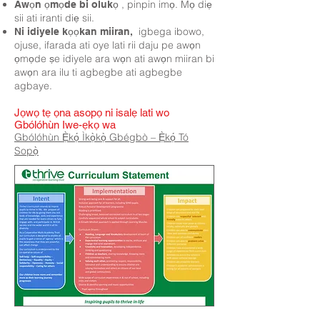
, pinpin imọ. Mọ diẹ
Awọn ọmọde bi olukọ
sii ati iranti diẹ sii.
igbega ibowo,
Ni idiyele kọọkan miiran,
ojuse, ifarada ati oye lati rii daju pe awọn
ọmọde ṣe idiyele ara wọn ati awọn miiran bi
awọn ara ilu ti agbegbe ati agbegbe
agbaye.
Jọwọ tẹ ọna asopọ ni isalẹ lati wo
Gbólóhùn Iwe-ẹkọ wa
Gbólóhùn Ẹ̀kọ́ Ìkọ̀kọ̀ Gbégbò – Ẹ̀kọ́ Tó
Sopọ̀