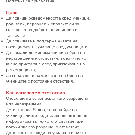
Политика за присъствие
Цели
Да повиши осведомеността сред ученици,
родители, персонал и управители за
важността на доброто присъствие и
точността
Да повишава и поддържа нивата на
посещаемост в училище сред учениците;
Да намали до минимални нива броя на
неразрешените отсъствия; включително
късно пристигане след приключване на
регистрацията;
За справяне и намаляване на броя на
учениците с постоянни отсъствия.
Как записваме отсъствие
Отсъствията се записват като разрешени
или неразрешени.
Дете, твърде болно, за да дойде на
училище, чиито родители/попечители ни
информират за тяхното отсъствие, ще
получи знак за разрешено отсъствие.
Дете, което не ходи на училище и чиито