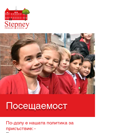
Посещаемост
По-долу е нашата политика за
присъствие: -