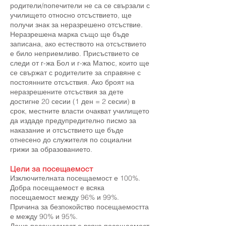
родители/попечители не са се свързали с
училището относно отсъствието, ще
получи знак за неразрешено отсъствие.
Неразрешена марка също ще бъде
записана, ако естеството на отсъствието
е било неприемливо. Присъствието се
следи от г-жа Бол и г-жа Матюс, които ще
се свържат с родителите за справяне с
постоянните отсъствия. Ако броят на
неразрешените отсъствия за дете
достигне 20 сесии (1 ден = 2 сесии) в
срок, местните власти очакват училището
да издаде предупредително писмо за
наказание и отсъствието ще бъде
отнесено до служителя по социални
грижи за образованието.
Цели за посещаемост
Изключителната посещаемост е 100%.
Добра посещаемост е всяка
посещаемост между 96% и 99%.
Причина за безпокойство посещаемостта
е между 90% и 95%.