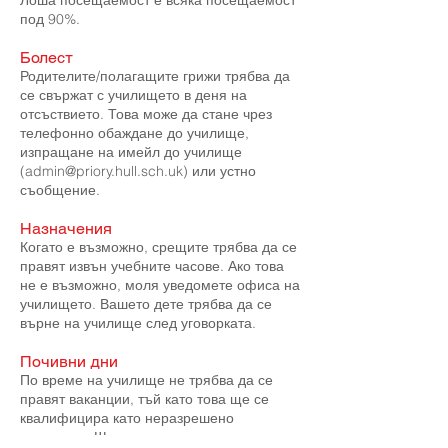
Лоша посещаемост е всяка посещаемост
под 90%.
Болест
Родителите/полагащите грижи трябва да
се свържат с училището в деня на
отсъствието. Това може да стане чрез
телефонно обаждане до училище,
изпращане на имейл до училище
(
admin@priory.hull.sch.uk
) или устно
съобщение.
Назначения
Когато е възможно, срещите трябва да се
правят извън учебните часове. Ако това
не е възможно, моля уведомете офиса на
училището. Вашето дете трябва да се
върне на училище след уговорката.
Почивни дни
По време на училище не трябва да се
правят ваканции, тъй като това ще се
квалифицира като неразрешено
отсъствие. Ще разрешим това само при