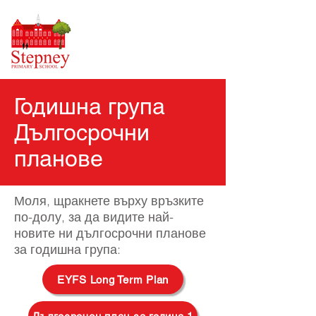
Годишна група
Дългосрочни
планове
Моля, щракнете върху връзките
по-долу, за да видите най-
новите ни дългосрочни планове
за годишна група:
EYFS Long Term Plan