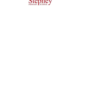
Основно училище Priory, Priory Rd, Hull HU5 5RU
Телефон:
01482 509631
Електронна поща:
admin@priory.hull.sch.uk
Изпълнителен главен учител: г-жа Джей Мичъл
Ръководител на училище: г-жа А Томпсън
Първоначалните запитвания от родители и членове на
обществеността ще бъдат към г-ца Д Кърлю, нашият
бизнес асистент в училище, която след това ще ги
препрати на съответния член на персонала.
Политики за поверителност
Законова информация
Copyright © 2021 Първоначално училище
. Thrive Co-operative Learning