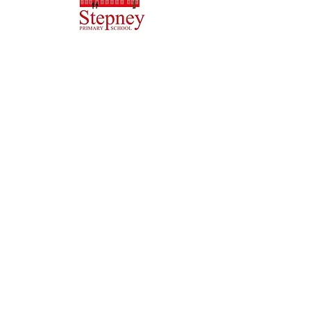
Начальная школа Priory, Priory Rd, Hull HU5 5RU
Телефон:
01482 509631
Эл. адрес:
admin@priory.hull.sch.uk
Исполнительный директор: миссис Дж. Митчелл
Директор школы: миссис А. Томпсон
Первоначальные запросы от родителей и
представителей общественности будут направляться
мисс Д. Кирлью, нашему школьному ассистенту по
бизнесу, которая затем направит их
соответствующему сотруднику.
Политика конфиденциальности
Уставная информация