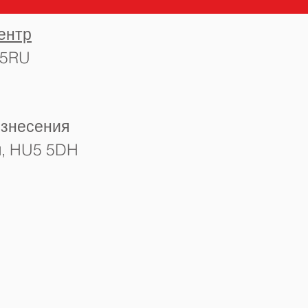
ентр
 5RU
ознесения
л, HU5 5DH