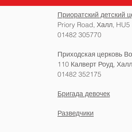
Приоратский детский ц
Priory Road, Халл, HU5
01482 305770
Приходская церковь В
110 Калверт Роуд, Хал
01482 352175
Бригада девочек
Разведчики