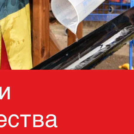
и
ества