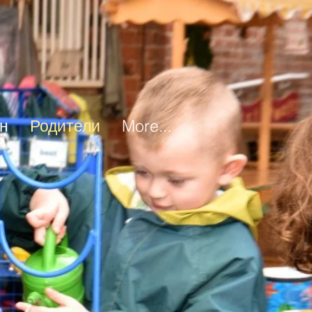
н
Родители
More...