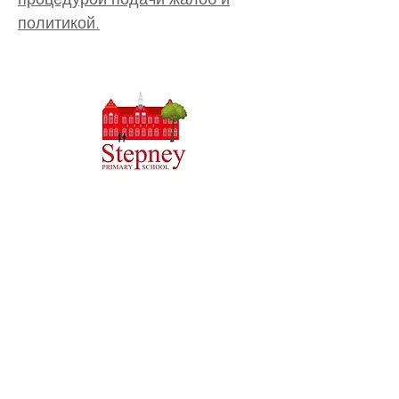
политикой.
Начальная школа Priory, Priory Rd, Hull HU5 5RU
Телефон:
01482 509631
Эл. адрес:
admin@priory.hull.sch.uk
Исполнительный директор: миссис Дж. Митчелл
Директор школы: миссис А. Томпсон
Первоначальные запросы от родителей и
представителей общественности будут направляться
мисс Д. Кирлью, нашему школьному ассистенту по
бизнесу, которая затем направит их
соответствующему сотруднику.
Политика конфиденциальности