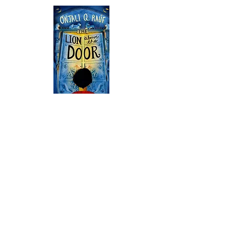
Начальная школа Priory, Priory Rd, Hull HU5 5RU
Телефон:
01482 509631
Эл. адрес:
admin@priory.hull.sch.uk
Исполнительный директор: миссис Дж. Митчелл
Директор школы: миссис А. Томпсон
Первоначальные запросы от родителей и