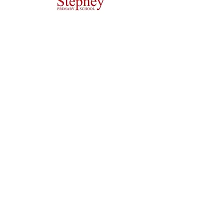
Начальная школа Priory, Priory Rd, Hull HU5 5RU
Телефон:
01482 509631
Эл. адрес:
admin@priory.hull.sch.uk
Исполнительный директор: миссис Дж. Митчелл
Директор школы: миссис А. Томпсон
Первоначальные запросы от родителей и
представителей общественности будут направляться
мисс Д. Кирлью, нашему школьному ассистенту по
бизнесу, которая затем направит их
соответствующему сотруднику.
Политика конфиденциальности
Уставная информация