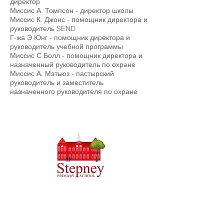
директор
Миссис А. Томпсон - директор школы
Миссис К. Джонс - помощник директора и
руководитель SEND
Г-жа Э Юнг - помощник директора и
руководитель учебной программы
Миссис С Болл - помощник директора и
назначенный руководитель по охране
Миссис А. Мэтьюз - пастырский
руководитель и заместитель
назначенного руководителя по охране
Начальная школа Priory, Priory Rd, Hull HU5 5RU
Телефон:
01482 509631
Эл. адрес:
admin@priory.hull.sch.uk
Исполнительный директор: миссис Дж. Митчелл