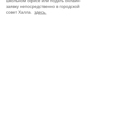
школьном офисе или подать онлайн-
заявку непосредственно в городской
совет Халла.
здесь.
Начальная школа Priory, Priory Rd, Hull HU5 5RU
Телефон:
01482 509631
Эл. адрес:
admin@priory.hull.sch.uk
Исполнительный директор: миссис Дж. Митчелл
Директор школы: миссис А. Томпсон
Первоначальные запросы от родителей и
представителей общественности будут направляться
мисс Д. Кирлью, нашему школьному ассистенту по
бизнесу, которая затем направит их
соответствующему сотруднику.
Политика конфиденциальности