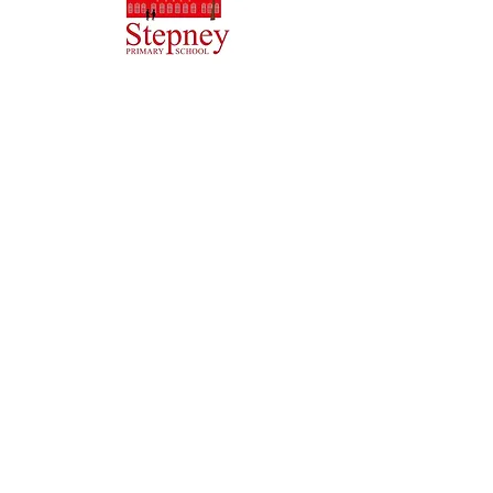
Начальная школа Priory, Priory Rd, Hull HU5 5RU
Телефон:
01482 509631
Эл. адрес:
admin@priory.hull.sch.uk
Исполнительный директор: миссис Дж. Митчелл
Директор школы: миссис А. Томпсон
Первоначальные запросы от родителей и
представителей общественности будут направляться
мисс Д. Кирлью, нашему школьному ассистенту по
бизнесу, которая затем направит их
соответствующему сотруднику.
Политика конфиденциальности
Уставная информация