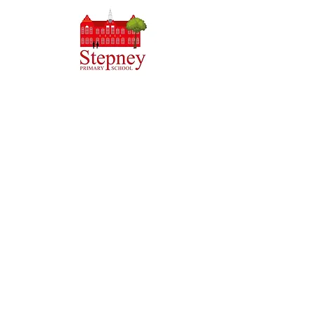
Priory Primary School, Priory Rd, Hull HU5 5RU
تلفن:
01482 509631
پست الکترونیک:
admin@priory.hull.sch.uk
مدیر اجرایی: خانم جی میچل
رئیس مدرسه: خانم تامپسون
سوالات اولیه از والدین و اعضای عمومی به خانم D Kirlew،
دستیار تجاری مدرسه ما خواهد بود، که سپس آنها را به عضو
مربوطه کارکنان ارسال می کند.
سیاست های حفظ حریم خصوصی
اطلاعات قانونی