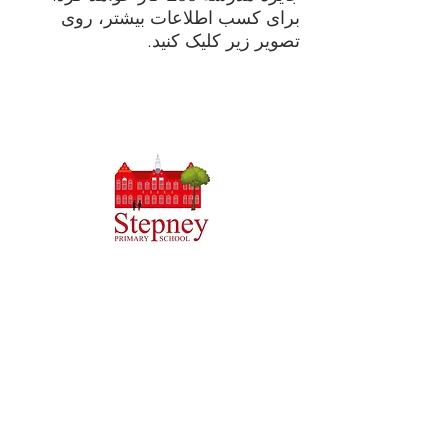
برای کسب اطلاعات بیشتر، روی
تصویر زیر کلیک کنید.
Priory Primary School, Priory Rd, Hull HU5 5RU
تلفن:
01482 509631
پست الکترونیک:
admin@priory.hull.sch.uk
مدیر اجرایی: خانم جی میچل
رئیس مدرسه: خانم تامپسون
سوالات اولیه از والدین و اعضای عمومی به خانم D Kirlew،
دستیار تجاری مدرسه ما خواهد بود، که سپس آنها را به عضو
مربوطه کارکنان ارسال می کند.
سیاست های حفظ حریم خصوصی