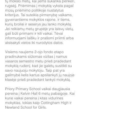
tų mokslo metų, kai jiems sukanka penkeri,
rugsėjį. Priėmimas į mokyklą vyksta pagal
mūsų priėmimo politikoje nustatytus
kriterijus. Tai suteikia pirmenybę vaikams,
gyvenantiems mokyklos rajone, ir tiems,
kurių broliai ir seserys jau lanko mokyklą.
Jei reikiamų metų grupėje yra laisvų vietų,
gali būti priimami ir kiti vaikai. Tėvai
informuojami laišku ir prašomi priimti arba
atsisakyti vietos iki nurodytos datos.
Visiems naujiems 2-ojo fondo etapo
pradinukams siūlomas vizitas į namus
vasaros semestro metu prieš pradedant
mokyklą rudenį, kad jie galėtų susitikti su
savo naujuoju mokytoju. Taip pat yra
galimybė kelis kartus apsilankyti jų naujoje
klasėje prieš pradedant lankyti mokyklą.
Priory Primary School vaikai daugiausia
pereina į Kelvin Hall 6 metų pabaigoje. Kai
kurie vaikai pereina į kitas vidurines
mokyklas, tokias kaip Cottingham High ir
Newland School for Girls.