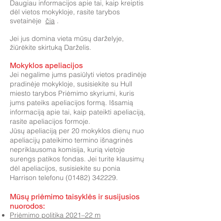
Daugiau informacijos apie tai, kaip kreiptis
dėl vietos mokykloje, rasite tarybos
svetainėje
čia
.
Jei jus domina vieta mūsų darželyje,
žiūrėkite skirtuką Darželis.
Mokyklos apeliacijos
Jei negalime jums pasiūlyti vietos pradinėje
pradinėje mokykloje, susisiekite su Hull
miesto tarybos Priėmimo skyriumi, kuris
jums pateiks apeliacijos formą. Išsamią
informaciją apie tai, kaip pateikti apeliaciją,
rasite apeliacijos formoje.
Jūsų apeliaciją per 20 mokyklos dienų nuo
apeliacijų pateikimo termino išnagrinės
nepriklausoma komisija, kurią vietoje
surengs patikos fondas. Jei turite klausimų
dėl apeliacijos, susisiekite su ponia
Harrison telefonu (01482) 342229.
Mūsų priėmimo taisyklės ir susijusios
nuorodos:
​
Priėmimo politika 2021–22 m