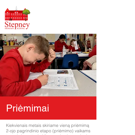
Priėmimai
Kiekvienais metais skiriame vieną priėmimą
2-ojo pagrindinio etapo (priėmimo) vaikams