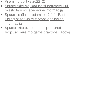
Priėmimo politika 2022–23 m
Spustelėkite čia, kad peržiūrėtumėte Hull
miesto tarybos apeliacinę informaciją
Spauskite čia norėdami peržiūrėti East
Riding of Yorkshire tarybos apeliacinę
informaciją
Spustelėkite čia norėdami peržiūrėti
Korpuso perėjimo geros praktikos vadovą
Priory Primary School, Priory Rd, Hull HU5 5RU
Telefonas:
01482 509631
El. paštas:
admin@priory.hull.sch.uk
Vykdomoji vadovė mokytoja: ponia J Mitchell
Mokyklos vadovė: ponia A Thompson
Pradinės tėvų ir visuomenės narių užklausos bus
pateiktos mūsų mokyklos verslo asistentei D. Kirlew, kuri
jas perduos atitinkamam personalo nariui.